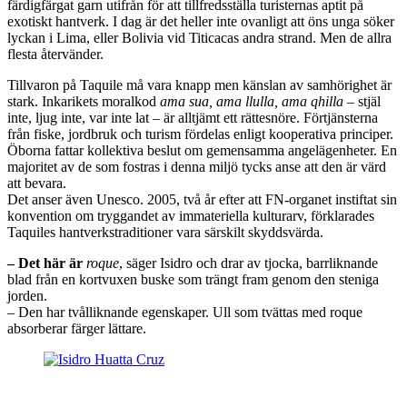
färdigfärgat garn utifrån för att tillfredsställa turisternas aptit på
exotiskt hantverk. I dag är det heller inte ovanligt att öns unga söker
lyckan i Lima, eller Bolivia vid Titicacas andra strand. Men de allra
flesta återvänder.
Tillvaron på Taquile må vara knapp men känslan av samhörighet är
stark. Inkarikets moralkod
ama sua, ama llulla, ama qhilla
– stjäl
inte, ljug inte, var inte lat – är alltjämt ett rättesnöre. Förtjänsterna
från fiske, jordbruk och turism fördelas enligt kooperativa principer.
Öborna fattar kollektiva beslut om gemensamma angelägenheter. En
majoritet av de som fostras i denna miljö tycks anse att den är värd
att bevara.
Det anser även Unesco. 2005, två år efter att FN-organet instiftat sin
konvention om tryggandet av immateriella kulturarv, förklarades
Taquiles hantverkstraditioner vara särskilt skyddsvärda.
– Det här är
roque
, säger Isidro och drar av tjocka, barrliknande
blad från en kortvuxen buske som trängt fram genom den steniga
jorden.
– Den har tvålliknande egenskaper. Ull som tvättas med roque
absorberar färger lättare.