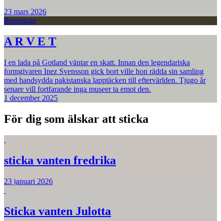
23 mars 2026
Reportage
A R V E T
I en lada på Gotland väntar en skatt. Innan den legendariska
formgivaren Inez Svensson gick bort ville hon rädda sin samling
med handsydda pakistanska lapptäcken till eftervärlden. Tjugo år
senare vill fortfarande inga museer ta emot den.
1 december 2025
För dig som älskar att sticka
sticka vanten fredrika
23 januari 2026
Sticka vanten Julotta