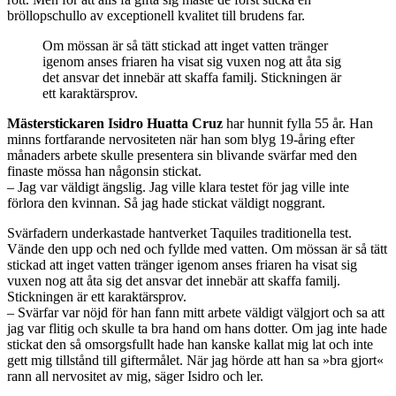
bröllopschullo av exceptionell kvalitet till brudens far.
Om mössan är så tätt stickad att inget vatten tränger
igenom anses friaren ha visat sig vuxen nog att åta sig
det ansvar det innebär att skaffa familj. Stickningen är
ett karaktärsprov.
Mästerstickaren Isidro Huatta Cruz
har hunnit fylla 55 år. Han
minns fortfarande nervositeten när han som blyg 19-åring efter
månaders arbete skulle presentera sin blivande svärfar med den
finaste mössa han någonsin stickat.
– Jag var väldigt ängslig. Jag ville klara testet för jag ville inte
förlora den kvinnan. Så jag hade stickat väldigt noggrant.
Svärfadern underkastade hantverket Taquiles traditionella test.
Vände den upp och ned och fyllde med vatten. Om mössan är så tätt
stickad att inget vatten tränger igenom anses friaren ha visat sig
vuxen nog att åta sig det ansvar det innebär att skaffa familj.
Stickningen är ett karaktärsprov.
– Svärfar var nöjd för han fann mitt arbete väldigt välgjort och sa att
jag var flitig och skulle ta bra hand om hans dotter. Om jag inte hade
stickat den så omsorgsfullt hade han kanske kallat mig lat och inte
gett mig tillstånd till giftermålet. När jag hörde att han sa »bra gjort«
rann all nervositet av mig, säger Isidro och ler.