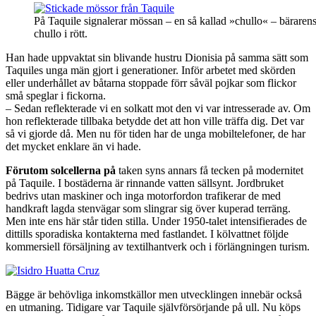
På Taquile signalerar mössan – en så kallad »chullo« – bärarens 
chullo i rött.
Han hade uppvaktat sin blivande hustru Dionisia på samma sätt som
Taquiles unga män gjort i generationer. Inför arbetet med skörden
eller underhållet av båtarna stoppade förr såväl pojkar som flickor
små speglar i fickorna.
– Sedan reflekterade vi en solkatt mot den vi var intresserade av. Om
hon reflekterade tillbaka betydde det att hon ville träffa dig. Det var
så vi gjorde då. Men nu för tiden har de unga mobiltelefoner, de har
det mycket enklare än vi hade.
Förutom solcellerna på
taken syns annars få tecken på modernitet
på Taquile. I bostäderna är rinnande vatten sällsynt. Jordbruket
bedrivs utan maskiner och inga motorfordon trafikerar de med
handkraft lagda stenvägar som slingrar sig över kuperad terräng.
Men inte ens här står tiden stilla. Under 1950-talet intensifierades de
dittills sporadiska kontakterna med fastlandet. I kölvattnet följde
kommersiell försäljning av textilhantverk och i förlängningen turism.
Bägge är behövliga inkomstkällor men utvecklingen innebär också
en utmaning. Tidigare var Taquile självförsörjande på ull. Nu köps