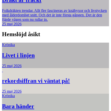
Folkdräkten trendar. Allt fler fascineras av knäbyxor och livstycken
med ålderdomligt snitt. Och det är inte första gången. Det är den
fjärde vågen som nu rullar in.
25 maj 2026
Hemslöjd åsikt
Krönika
Livet i linjen
25 maj 2026
rekordsiffran vi väntat på!
25 maj 2026
Krönika
Bara händer