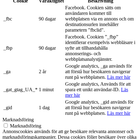
Cookie
Varaktighet
Beskrivning
Facebook. Cookien sätts om
användaren kommer till
_fbc
90 dagar
webbplatsen via en annons och om
destinationsurlen innehåller
parametern "fbclid".
Facebook. Cookien ”_fbp”
identifierar exempelvis webbläsare i
_fbp
90 dagar
syfte att tillhandahålla
annonserings- och
webbplatsanalystjänster.
Google analytics, _ga används för
_ga
2 år
att förstå hur besökaren navigerar
runt på webbplatsen.
Läs mer här
Google analytics, Används för att
_gat_gtag_UA_*
1 minut
spara ett unikt användar-ID.
Läs
mer här
Google analytics, _gid används för
_gid
1 dag
att förstå hur besökaren navigerar
runt på webbplatsen.
Läs mer här
Marknadsföring
Marknadsföring
Annonscookies används för att ge besökare relevanta annonser och
marknadsföringskampanjer. Dessa cookies följer besökare över olika