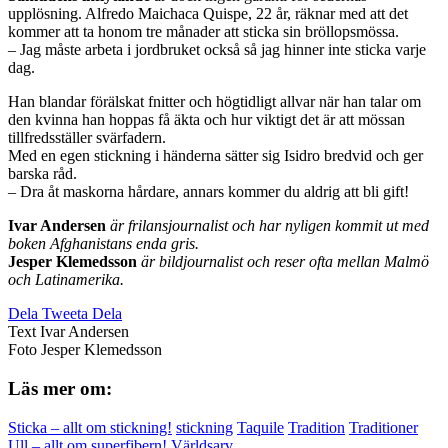
upplösning. Alfredo Maichaca Quispe, 22 år, räknar med att det
kommer att ta honom tre månader att sticka sin bröllopsmössa.
– Jag måste arbeta i jordbruket också så jag hinner inte sticka varje
dag.
Han blandar förälskat fnitter och högtidligt allvar när han talar om
den kvinna han hoppas få äkta och hur viktigt det är att mössan
tillfredsställer svärfadern.
Med en egen stickning i händerna sätter sig Isidro bredvid och ger
barska råd.
– Dra åt maskorna hårdare, annars kommer du aldrig att bli gift!
Ivar Andersen
är frilansjournalist och har nyligen kommit ut med
boken Afghanistans enda gris.
Jesper Klemedsson
är bildjournalist och reser ofta mellan Malmö
och Latinamerika.
Dela
Tweeta
Dela
Text
Ivar Andersen
Foto
Jesper Klemedsson
Läs mer om:
Sticka – allt om stickning!
stickning
Taquile
Tradition
Traditioner
Ull – allt om superfibern!
Världsarv