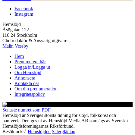
Facebook
Instagram
Hemslöjd
Åsögatan 122
116 24 Stockholm
Chefredaktör & Ansvarig utgivare:
Malin Vessby
Hem
Prenumerera här
Logga in/Logga ut
Om Hemslöjd
Annonsera
Kontakta oss
Om din prenumeration
Integritetspolicy
Senaste numret som PDF
Hemslöjd är Sveriges största tidning för slöjd, folkkonst och
hantverk. Den ges ut av Hemslöjd Media AB som ägs av Svenska
Hemslöjdsföreningarnas Riksförbund.
Besök också
Hemslöjden
Sätergläntan