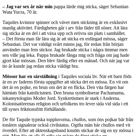
– Jag var sex år när min
pappa lärde mig sticka, säger Sebastian
Wata Yucra, 70 år.
Taquiles kvinnor spinner och väver men stickning är en exklusivt
manlig aktivitet. Färdigheten går i arv från fäder till söner. Att lära
sig sticka är en del i att växa upp och erövra sin plats i samhället.
– Det första man får lära sig är att sticka en enfärgad mössa, säger
Sebastian. Det var väldigt svårt minns jag, för redan från början
använder man fem stickor. Jag brukade sticka i några timmar men
sen ville jag leka. Pappa brukade fånga mig och fråga om jag hade
gjort klar mössan. Den blev färdig efter en månad. Och när jag var
tio år kunde jag redan sticka väldigt bra.
Mössor har en särställning
i Taquiles sociala liv. När ett barn föds
är en av faderns första uppgifter att sticka det en mössa. En vit om
det är en pojke, en brun om det är en flicka. Den vita färgen har
hämtats från katolicismen. Den bruna symboliserar Pachamama,
inkamytologins Moder Jord. Synkretismen är stark i Anderna.
Kolonisatörernas religion och urfolkens tro lever sida vid sida i ett
till synes friktionsfritt förhållande.
De för Taquile typiska toppluvorna,
chullos
, som öns pojkar bär från
tonåren signalerar också civilstatus. Ogifta män bär chullos med vit
överdel. Efter att äktenskapsband knutits stickar de sig en ny mössa i
rött. Men för att alls få gifta sig måste de först sticka en