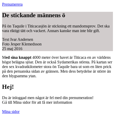
Prenumerera
De stickande männens ö
På ön Taquile i Titicacasjön är stickning ett mandomsprov. Det ska
vara riktigt tätt och vackert. Annars kanske man inte blir gift.
Text
Ivar Andersen
Foto
Jesper Klemedsson
25 maj 2016
M
ed sina knappt
4000 meter över havet är Titicaca en av världens
högst belägna sjöar. Den är också Sydamerikas största. På kartan ser
den sex kvadratkilometer stora ön Taquile bara ut som en liten prick
på den peruanska sidan av gränsen. Men dess betydelse är större än
den blygsamma ytan.
Hej!
Du är inloggad men något är fel med din prenumeration!
Gå till Mina sidor för att få mer information
Mina sidor