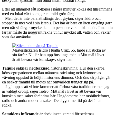
beskyddar spädbarn från onda andar, löddrar rikligt.
Efter att ullgarnet fått soltorka i några minuter kokas det tillsammans
med en lokal växt som ger en mild grön färg.
– Men det är inte bara att slänga det i grytan, säger Isidro och
stoppar in mer ved i sin lerspis. Det här är bara en liten omgång garn
men när vi färgar mycket kan tio personer vara inblandade. Innan du
färgar måste du noggrant räkna ut hur mycket ull, vatten och växter
som ska användas.
Mästerstickaren Isidro Huatta Cruz, 55, lärde sig sticka av
sin farfar. Nu lär han upp öns unga män. »Mitt mål i livet
är att bevara vår kunskap«, säger han.
Taquile saknar nedtecknad
historieskrivning. Hur den skarpa
könssegregationen mellan männens stickning och kvinnornas
vävning uppstod är höljt i historiens dimmor. Och öns särprägel går
en osäker framtid till mötes när omvärlden tränger sig på.
– Jag hoppas att vi inte kommer att förlora våra traditioner men jag
är väldigt orolig, säger Isidro. Mitt mål i livet är att bevara vår
kunskap men saker förändras här. Ungdomarna har mobiltelefoner,
radio och andra moderna saker. De lägger mer tid på det än att
sticka.
Samtidens inflytande
är dock ingen garanti för sedernas