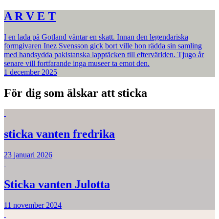
A R V E T
I en lada på Gotland väntar en skatt. Innan den legendariska
formgivaren Inez Svensson gick bort ville hon rädda sin samling
med handsydda pakistanska lapptäcken till eftervärlden. Tjugo år
senare vill fortfarande inga museer ta emot den.
1 december 2025
För dig som älskar att sticka
sticka vanten fredrika
23 januari 2026
Sticka vanten Julotta
11 november 2024