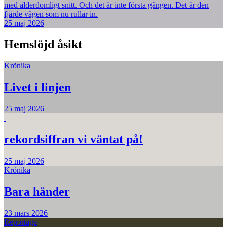
med ålderdomligt snitt. Och det är inte första gången. Det är den
fjärde vågen som nu rullar in.
25 maj 2026
Hemslöjd åsikt
Krönika
Livet i linjen
25 maj 2026
rekordsiffran vi väntat på!
25 maj 2026
Krönika
Bara händer
23 mars 2026
Reportage