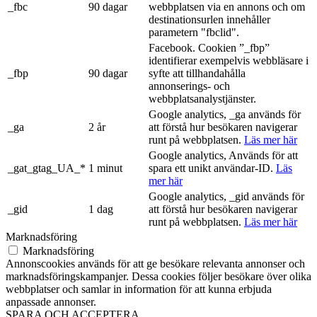
_fbc
90 dagar
webbplatsen via en annons och om
destinationsurlen innehåller
parametern "fbclid".
Facebook. Cookien ”_fbp”
identifierar exempelvis webbläsare i
_fbp
90 dagar
syfte att tillhandahålla
annonserings- och
webbplatsanalystjänster.
Google analytics, _ga används för
_ga
2 år
att förstå hur besökaren navigerar
runt på webbplatsen.
Läs mer här
Google analytics, Används för att
_gat_gtag_UA_*
1 minut
spara ett unikt användar-ID.
Läs
mer här
Google analytics, _gid används för
_gid
1 dag
att förstå hur besökaren navigerar
runt på webbplatsen.
Läs mer här
Marknadsföring
Marknadsföring
Annonscookies används för att ge besökare relevanta annonser och
marknadsföringskampanjer. Dessa cookies följer besökare över olika
webbplatser och samlar in information för att kunna erbjuda
anpassade annonser.
SPARA OCH ACCEPTERA