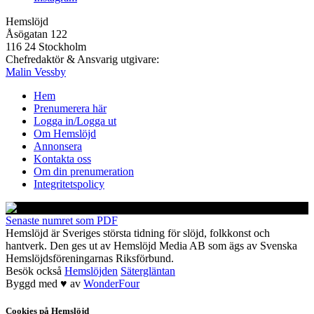
Hemslöjd
Åsögatan 122
116 24 Stockholm
Chefredaktör & Ansvarig utgivare:
Malin Vessby
Hem
Prenumerera här
Logga in/Logga ut
Om Hemslöjd
Annonsera
Kontakta oss
Om din prenumeration
Integritetspolicy
Senaste numret som PDF
Hemslöjd är Sveriges största tidning för slöjd, folkkonst och
hantverk. Den ges ut av Hemslöjd Media AB som ägs av Svenska
Hemslöjdsföreningarnas Riksförbund.
Besök också
Hemslöjden
Sätergläntan
Byggd med
♥
av
WonderFour
Cookies på Hemslöjd