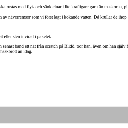
a rustas med flyt- och sänktelnar i lite kraftigare garn än maskorna, pl
m av näverremsor som vi först lagt i kokande vatten. Då krullar de ihop s
 eller sten invirad i paketet.
senast band ett nät från scratch på Blidö, tror han, även om han själv fö
maskbrott än idag.