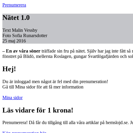
Prenumerera
Nätet 1.0
Text
Malin Vessby
Foto
Sofia Runarsdotter
25 maj 2016
– En av våra söner
träffade sin fru på nätet. Själv har jag inte fått
fönstret på Blidö, mellersta Roslagen, gungar Svartlögafjärden och sol
Hej!
Du är inloggad men något är fel med din prenumeration!
Gå till Mina sidor för att få mer information
Mina sidor
Läs vidare för 1 krona!
Prenumerera! Då får du tillgång till alla våra artiklar på hemslojd.se. 