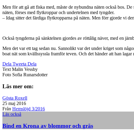
Men för att gå att fiska med, måste de nybundna näten också bos. De sk
näten, förses med flytkroppar och undertelnen med tyngder.
– Idag sitter det färdiga flytkropparna på näten. Men förr gjorde vi de
Också tyngderna på sänktelnen gjordes av röttålig näver, med en järnbit
Men det var ett tag sedan nu. Sannolikt var det under kriget som någon 
boat nät som kvällssyssla framför teven. Och det händer att han lagar 
Dela
Tweeta
Dela
Text
Malin Vessby
Foto
Sofia Runarsdotter
Läs mer om:
Gösta Roxell
25 maj 2016
Från
Hemslöjd 3/2016
Läs också
Bind en Krona av blommor och gräs