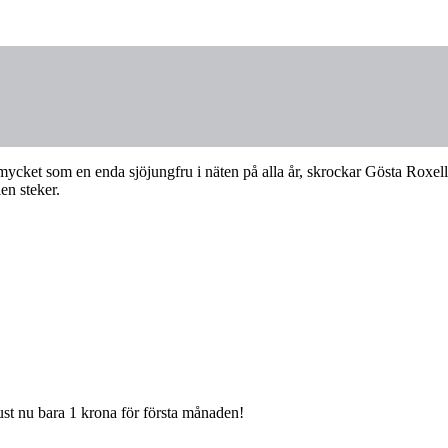
 så mycket som en enda sjöjungfru i näten på alla år, skrockar Gösta Roxel
en steker.
Just nu bara 1 krona för första månaden!