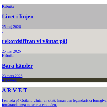
Krönika
Livet i linjen
25 maj 2026
rekordsiffran vi väntat på!
25 maj 2026
Krönika
Bara händer
23 mars 2026
Reportage
A R V E T
I en lada på Gotland väntar en skatt. Innan den legendariska formgiva
fortfarande inga museer ta emot den.