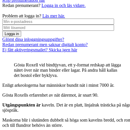
Köp prenumeration här
Redan prenumerant?
Logga in och läs vidare.
Problem att logga in?
Läs mer här.
Logga in
Glömt dina inloggningsuppgifter?
Redan prenumerant men saknar digitalt konto?
Ej fått aktiveringsmailet? Skicka igen här
Gösta Roxell vid bindtjyvan, ett y-format redskap att lägga
nätet över när man binder eller lagar. På andra håll kallas
det bostol eller byklyva.
Enligt arkeologerna har människor bundit nät i minst 7000 år.
Gösta Roxells erfarenhet av nät däremot, är snart 90.
Utgångspunkten är
kaveln. Det är en platt, linjalrak trästicka på n
sjöspråk.
Maskorna blir i slutänden dubbelt så höga som kavelns bredd, och rom
och till flundror behövs än större.