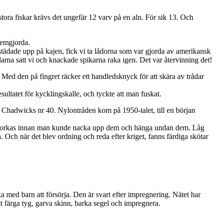
tora fiskar krävs det ungefär 12 varv på en aln. För sik 13. Och
hemgjorda.
 städade upp på kajen, fick vi ta lådorna som var gjorda av amerikansk
larna satt vi och knackade spikarna raka igen. Det var återvinning det!
. Med den på fingret räcker ett handledsknyck för att skära av trådar
ultatet för kycklingskalle, och tyckte att man fuskat.
 Chadwicks nr 40. Nylontråden kom på 1950-talet, till en början
ulle torkas innan man kunde nacka upp dem och hänga undan dem. Låg
Och när det blev ordning och reda efter kriget, fanns färdiga skötar
 med barn att försörja. Den är svart efter impregnering. Nätet har
t färga tyg, garva skinn, barka segel och impregnera.