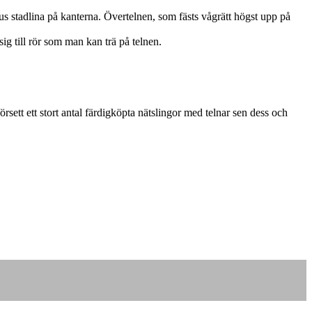
us stadlina på kanterna. Övertelnen, som fästs vågrätt högst upp på
ig till rör som man kan trä på telnen.
rsett ett stort antal färdigköpta nätslingor med telnar sen dess och