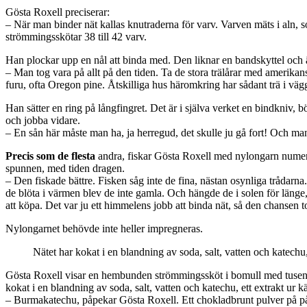
Gösta Roxell preciserar:
– När man binder nät kallas knutraderna för varv. Varven mäts i aln, 
strömmingsskötar 38 till 42 varv.
Han plockar upp en nål att binda med. Den liknar en bandskyttel och ä
– Man tog vara på allt på den tiden. Ta de stora trälårar med amerika
furu, ofta Oregon pine. Åtskilliga hus häromkring har sådant trä i väg
Han sätter en ring på långfingret. Det är i själva verket en bindkniv, 
och jobba vidare.
– En sån här måste man ha, ja herregud, det skulle ju gå fort! Och man
Precis som de flesta
andra, fiskar Gösta Roxell med nylongarn numera
spunnen, med tiden dragen.
– Den fiskade bättre. Fisken såg inte de fina, nästan osynliga tråda
de blöta i värmen blev de inte gamla. Och hängde de i solen för länge
att köpa. Det var ju ett himmelens jobb att binda nät, så den chansen 
Nylongarnet behövde inte heller impregneras.
Nätet har kokat i en blandning av soda, salt, vatten och katechu
Gösta Roxell visar en hembunden strömmingssköt i bomull med tusentals
kokat i en blandning av soda, salt, vatten och katechu, ett extrakt ur
– Burmakatechu, påpekar Gösta Roxell. Ett chokladbrunt pulver på p