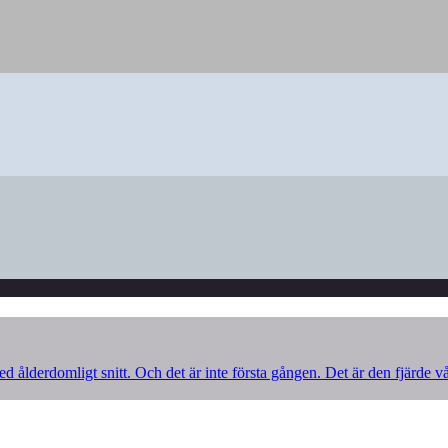
d ålderdomligt snitt. Och det är inte första gången. Det är den fjärde v