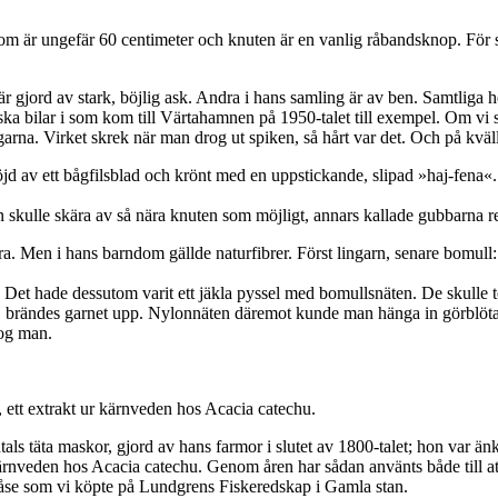
som är ungefär 60 centimeter och knuten är en vanlig råbandsknop. För s
r gjord av stark, böjlig ask. Andra i hans samling är av ben. Samtliga 
nska bilar i som kom till Värtahamnen på 1950-talet till exempel. Om vi
garna. Virket skrek när man drog ut spiken, så hårt var det. Och på kväl
böjd av ett bågfilsblad och krönt med en uppstickande, slipad »haj-fena«
 skulle skära av så nära knuten som möjligt, annars kallade gubbarna res
. Men i hans barndom gällde naturfibrer. Först lingarn, senare bomull:
rna. Det hade dessutom varit ett jäkla pyssel med bomullsnäten. De sk
, brändes garnet upp. Nylonnäten däremot kunde man hänga in görblöta. 
tog man.
, ett extrakt ur kärnveden hos Acacia catechu.
 täta maskor, gjord av hans farmor i slutet av 1800-talet; hon var änka
 kärnveden hos Acacia catechu. Genom åren har sådan använts både till at
åse som vi köpte på Lundgrens Fiskeredskap i Gamla stan.