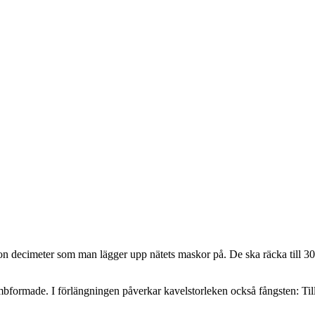
ågon decimeter som man lägger upp nätets maskor på. De ska räcka till 3
bformade. I förlängningen påverkar kavelstorleken också fångsten: Till