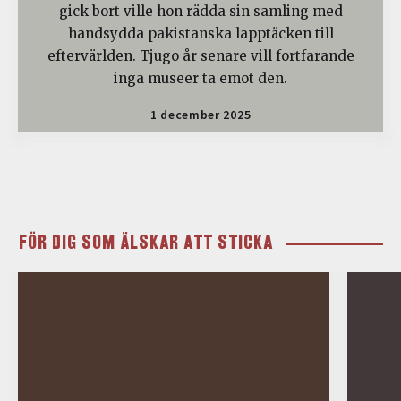
gick bort ville hon rädda sin samling med
handsydda pakistanska lapptäcken till
eftervärlden. Tjugo år senare vill fortfarande
inga museer ta emot den.
1 december 2025
FÖR DIG SOM ÄLSKAR ATT STICKA