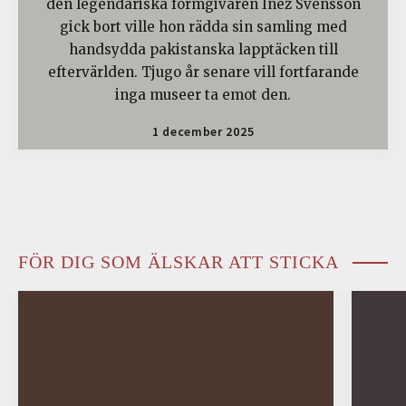
den legendariska formgivaren Inez Svensson
gick bort ville hon rädda sin samling med
handsydda pakistanska lapptäcken till
eftervärlden. Tjugo år senare vill fortfarande
inga museer ta emot den.
1 december 2025
FÖR DIG SOM ÄLSKAR ATT STICKA