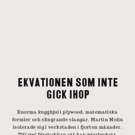
EKVATIONEN SOM INTE
GICK IHOP
Enorma kugghjul i plywood, matematiska
formler och slingrande slangar. Martin Molin
isolerade sig i verkstaden i fjorton månader.
Till sist förstod han att han misslyckats.