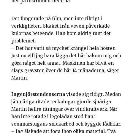
ner på instrumentdelarna.
Det fungerade på film, men inte riktigt i
verkligheten. Skaket från veven påverkade
kulornas beteende. Han kom aldrig runt det
problemet.
– Det har varit så mycket krångel hela hösten.
Just nu vill jag bara lägga det här bakom mig och
göra något helt annat. Maskinen har blivit en
slags gravsten över de här 14 månaderna, säger
Martin.
Ingenjörstendenserna
visade sig tidigt. Medan
jämnåriga ritade teckningar gjorde sjuåriga
Martin hellre ritningar över vindkraftverk. När
han inte rotade i legolådan stod han i
sommarstugans snickarbod och byggde lådbilar.
– Jag älskade att foga ihop olika material. Två