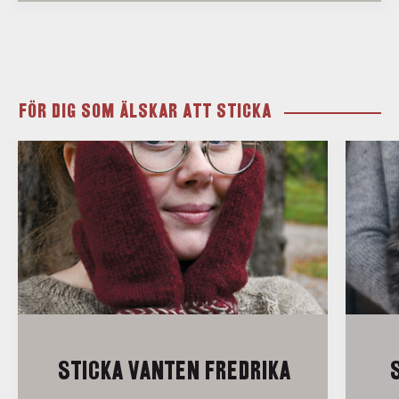
FÖR DIG SOM ÄLSKAR ATT STICKA
STICKA VANTEN FREDRIKA
S