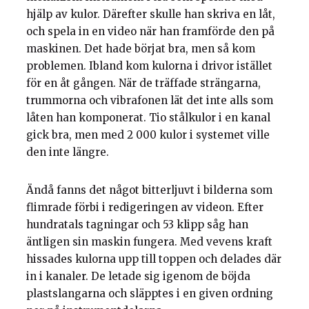
hjälp av kulor. Därefter skulle han skriva en låt,
och spela in en video när han framförde den på
maskinen. Det hade börjat bra, men så kom
problemen. Ibland kom kulorna i drivor istället
för en åt gången. När de träffade strängarna,
trummorna och vibrafonen lät det inte alls som
låten han komponerat. Tio stålkulor i en kanal
gick bra, men med 2 000 kulor i systemet ville
den inte längre.
Ändå fanns det något bitterljuvt i bilderna som
flimrade förbi i redigeringen av videon. Efter
hundratals tagningar och 53 klipp såg han
äntligen sin maskin fungera. Med vevens kraft
hissades kulorna upp till toppen och delades där
in i kanaler. De letade sig igenom de böjda
plastslangarna och släpptes i en given ordning