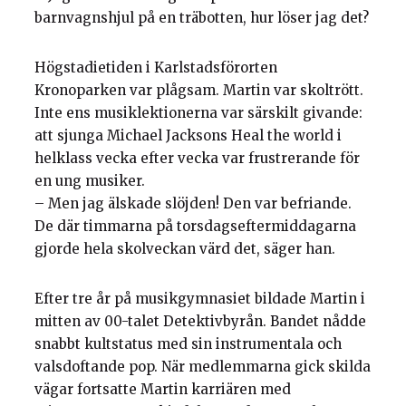
barnvagnshjul på en träbotten, hur löser jag det?
Högstadietiden i Karlstadsförorten
Kronoparken var plågsam. Martin var skoltrött.
Inte ens musiklektionerna var särskilt givande:
att sjunga Michael Jacksons Heal the world i
helklass vecka efter vecka var frustrerande för
en ung musiker.
– Men jag älskade slöjden! Den var befriande.
De där timmarna på torsdagseftermiddagarna
gjorde hela skolveckan värd det, säger han.
Efter tre år på musikgymnasiet bildade Martin i
mitten av 00-talet Detektivbyrån. Bandet nådde
snabbt kultstatus med sin instrumentala och
valsdoftande pop. När medlemmarna gick skilda
vägar fortsatte Martin karriären med