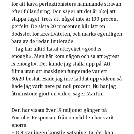
för att kuva perfektionisters hämmande strävan
efter fulländning. Den säger att det är okej att
släppa taget, trots att något inte är 100 procent
perfekt. De sista 20 procenten blir lätt en
dödsstöt för kreativiteten, och märks egentligen
bara av de redan initierade.
– Jag har alltid hatat uttrycket »good is
enough«. Men här kom någon och sa att »great
is enough«. Det kunde jag ställa upp på. Att
filma utan att maskinen fungerade var ett
80/20-beslut. Hade jag inte laddat upp videon så
hade jag varit nere på noll procent. Nu har jag
åtminstone gjort en video, säger Martin.
Den har visats över 19 miljoner gånger på
Youtube. Responsen från omvärlden har varit
enorm.
– Det var ingen konstig satsning. Ja, det kan