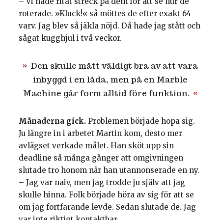
– Vi hade ritat streck på dem för att se hur de
roterade. »Kluck!« så möttes de efter exakt 64
varv. Jag blev så jäkla nöjd. Då hade jag stått och
sågat kugghjul i två veckor.
Den skulle mått väldigt bra av att vara
inbyggd i en låda, men på en Marble
Machine går form alltid före funktion.
Månaderna gick.
Problemen började hopa sig.
Ju längre in i arbetet Martin kom, desto mer
avlägset verkade målet. Han sköt upp sin
deadline så många gånger att omgivningen
slutade tro honom när han utannonserade en ny.
– Jag var naiv, men jag trodde ju själv att jag
skulle hinna. Folk började höra av sig för att se
om jag fortfarande levde. Sedan slutade de. Jag
var inte riktigt kontaktbar.