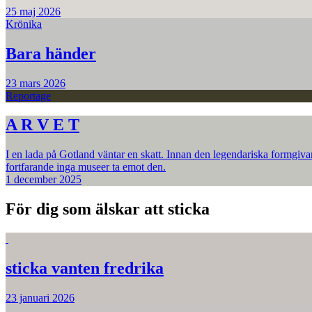
25 maj 2026
Krönika
Bara händer
23 mars 2026
Reportage
A R V E T
I en lada på Gotland väntar en skatt. Innan den legendariska formgiva
fortfarande inga museer ta emot den.
1 december 2025
För dig som älskar att sticka
sticka vanten fredrika
23 januari 2026