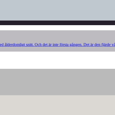
d ålderdomligt snitt. Och det är inte första gången. Det är den fjärde v