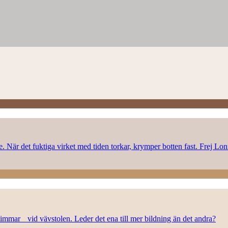
rke. När det fuktiga virket med tiden torkar, krymper botten fast. Frej L
n timmar vid vävstolen. Leder det ena till mer bildning än det andra?