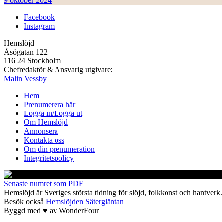
9 oktober 2024
Facebook
Instagram
Hemslöjd
Åsögatan 122
116 24 Stockholm
Chefredaktör & Ansvarig utgivare:
Malin Vessby
Hem
Prenumerera här
Logga in/Logga ut
Om Hemslöjd
Annonsera
Kontakta oss
Om din prenumeration
Integritetspolicy
Senaste numret som PDF
Hemslöjd är Sveriges största tidning för slöjd, folkkonst och hant
Besök också
Hemslöjden
Sätergläntan
Byggd med
♥
av
WonderFour