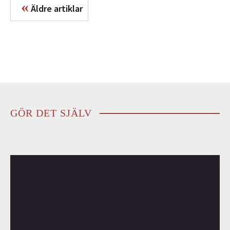
«
Äldre artiklar
GÖR DET SJÄLV