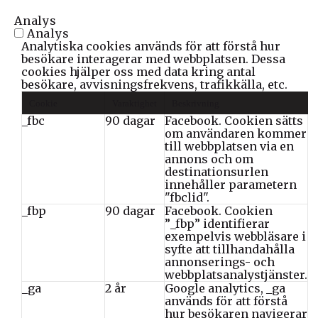
Analys
Analys
Analytiska cookies används för att förstå hur
besökare interagerar med webbplatsen. Dessa
cookies hjälper oss med data kring antal
besökare, avvisningsfrekvens, trafikkälla, etc.
Cookie
Varaktighet
Beskrivning
_fbc
90 dagar
Facebook. Cookien sätts
om användaren kommer
till webbplatsen via en
annons och om
destinationsurlen
innehåller parametern
"fbclid".
_fbp
90 dagar
Facebook. Cookien
”_fbp” identifierar
exempelvis webbläsare i
syfte att tillhandahålla
annonserings- och
webbplatsanalystjänster.
_ga
2 år
Google analytics, _ga
används för att förstå
hur besökaren navigerar