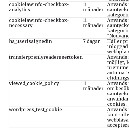
cookielawinfo-checkbox-
11
Används f
analytics
månader
samtycke
kategorin
cookielawinfo-checkbox-
11
Används f
necessary
månader
samtycke
kategori
"Nödvänd
hs_userissignedin
7 dagar
Håller p
inloggad
webbplat
transferprenlyreaderusertoken
Används 
möjligt, 
prenume
automati
etidning
viewed_cookie_policy
11
Används f
månader
om besök
samtycke 
användan
cookies.
wordpress_test_cookie
Används f
kontroll
webbläsa
acceptera