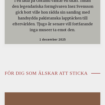
I en lada på Gotland väntar en skatt. Innan
den legendariska formgivaren Inez Svensson
gick bort ville hon rädda sin samling med
handsydda pakistanska lapptäcken till
eftervärlden. Tjugo år senare vill fortfarande
inga museer ta emot den.
1 december 2025
FÖR DIG SOM ÄLSKAR ATT STICKA