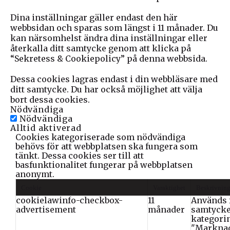
Dina inställningar gäller endast den här
webbsidan och sparas som längst i 11 månader. Du
kan närsomhelst ändra dina inställningar eller
återkalla ditt samtycke genom att klicka på
“Sekretess & Cookiepolicy” på denna webbsida.
Dessa cookies lagras endast i din webbläsare med
ditt samtycke. Du har också möjlighet att välja
bort dessa cookies.
Nödvändiga
Nödvändiga
Alltid aktiverad
Cookies kategoriserade som nödvändiga
behövs för att webbplatsen ska fungera som
tänkt. Dessa cookies ser till att
basfunktionalitet fungerar på webbplatsen
anonymt.
Cookie
Varaktighet
Beskrivnin
cookielawinfo-checkbox-
11
Används f
advertisement
månader
samtycke
kategori
"Marknad