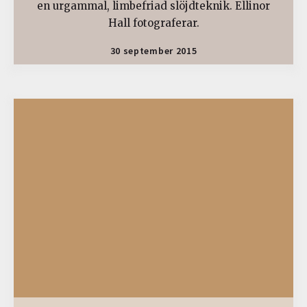
en urgammal, limbefriad slöjdteknik. Ellinor
Hall fotograferar.
30 september 2015