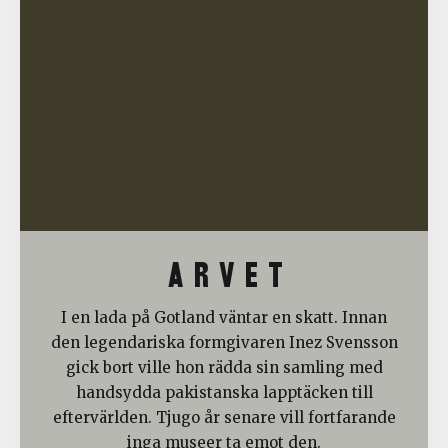
A R V E T
I en lada på Gotland väntar en skatt. Innan
den legendariska formgivaren Inez Svensson
gick bort ville hon rädda sin samling med
handsydda pakistanska lapptäcken till
eftervärlden. Tjugo år senare vill fortfarande
inga museer ta emot den.