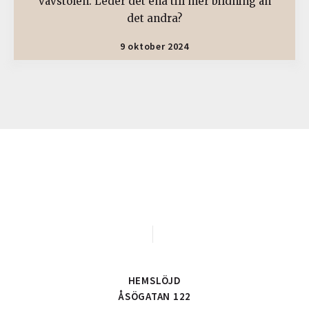
vävstolen. Leder det ena till mer bildning än
det andra?
9 oktober 2024
HEMSLÖJD
ÅSÖGATAN 122