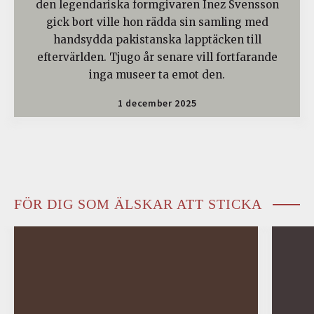
den legendariska formgivaren Inez Svensson
gick bort ville hon rädda sin samling med
handsydda pakistanska lapptäcken till
eftervärlden. Tjugo år senare vill fortfarande
inga museer ta emot den.
1 december 2025
FÖR DIG SOM ÄLSKAR ATT STICKA