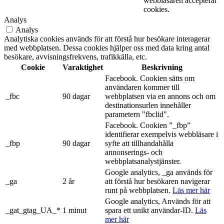
webbläsaren accepterar
cookies.
Analys
Analys
Analytiska cookies används för att förstå hur besökare interagerar
med webbplatsen. Dessa cookies hjälper oss med data kring antal
besökare, avvisningsfrekvens, trafikkälla, etc.
Cookie
Varaktighet
Beskrivning
Facebook. Cookien sätts om
användaren kommer till
_fbc
90 dagar
webbplatsen via en annons och om
destinationsurlen innehåller
parametern "fbclid".
Facebook. Cookien ”_fbp”
identifierar exempelvis webbläsare i
_fbp
90 dagar
syfte att tillhandahålla
annonserings- och
webbplatsanalystjänster.
Google analytics, _ga används för
_ga
2 år
att förstå hur besökaren navigerar
runt på webbplatsen.
Läs mer här
Google analytics, Används för att
_gat_gtag_UA_*
1 minut
spara ett unikt användar-ID.
Läs
mer här