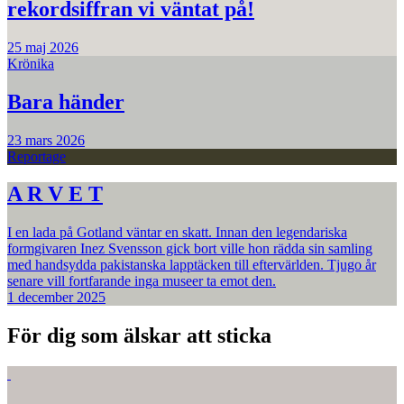
rekordsiffran vi väntat på!
25 maj 2026
Krönika
Bara händer
23 mars 2026
Reportage
A R V E T
I en lada på Gotland väntar en skatt. Innan den legendariska
formgivaren Inez Svensson gick bort ville hon rädda sin samling
med handsydda pakistanska lapptäcken till eftervärlden. Tjugo år
senare vill fortfarande inga museer ta emot den.
1 december 2025
För dig som älskar att sticka