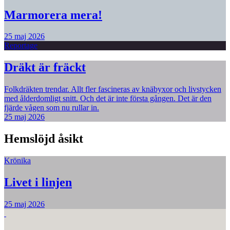
Marmorera mera!
25 maj 2026
Reportage
Dräkt är fräckt
Folkdräkten trendar. Allt fler fascineras av knäbyxor och livstycken
med ålderdomligt snitt. Och det är inte första gången. Det är den
fjärde vågen som nu rullar in.
25 maj 2026
Hemslöjd åsikt
Krönika
Livet i linjen
25 maj 2026