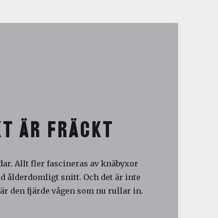
T ÄR FRÄCKT
ar. Allt fler fascineras av knäbyxor
 ålderdomligt snitt. Och det är inte
är den fjärde vågen som nu rullar in.