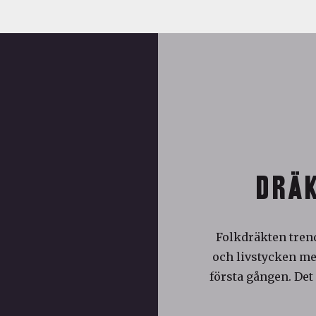
DRÄK
Folkdräkten trend
och livstycken med
första gången. Det 