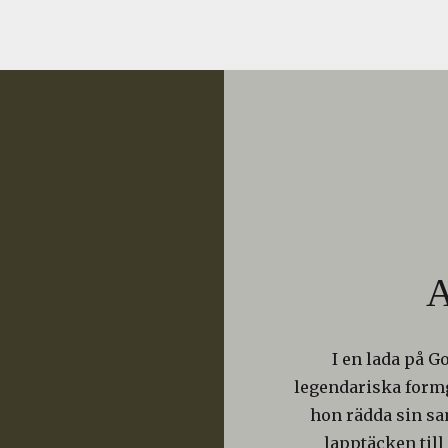
A
I en lada på G
legendariska formg
hon rädda sin s
lapptäcken till