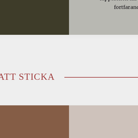
fortfaran
ATT STICKA