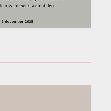
de inga museer ta emot den.
1 december 2025