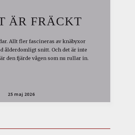
T ÄR FRÄCKT
ar. Allt fler fascineras av knäbyxor
 ålderdomligt snitt. Och det är inte
är den fjärde vågen som nu rullar in.
25 maj 2026