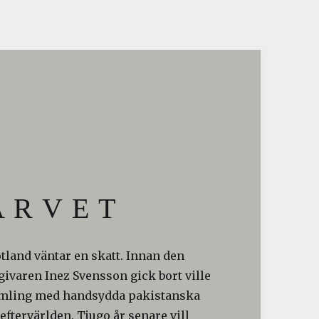
 R V E T
otland väntar en skatt. Innan den
ivaren Inez Svensson gick bort ville
amling med handsydda pakistanska
 eftervärlden. Tjugo år senare vill