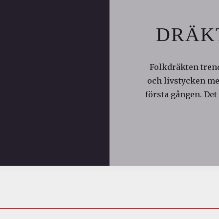
DRÄK
Folkdräkten trend
och livstycken med
första gången. Det 