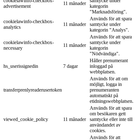
cookielawinfo-checkbox-
samtycke under
11 månader
advertisement
kategorin
"Marknadsföring".
Används för att spara
cookielawinfo-checkbox-
11 månader
samtycke under
analytics
kategorin "Analys".
Används för att spara
cookielawinfo-checkbox-
samtycke under
11 månader
necessary
kategorin
"Nödvändiga".
Håller prenumerant
hs_userissignedin
7 dagar
inloggad på
webbplatsen.
Används för att om
möjligt, logga in
transferprenlyreaderusertoken
prenumeranten
automatiskt på
etidningswebbplatsen.
Används för att spara
om besökaren gett
viewed_cookie_policy
11 månader
samtycke eller inte till
användandet av
cookies.
Används för att