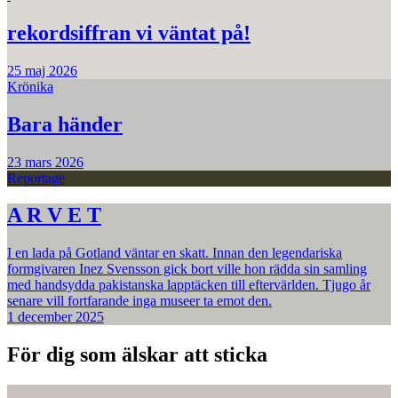
rekordsiffran vi väntat på!
25 maj 2026
Krönika
Bara händer
23 mars 2026
Reportage
A R V E T
I en lada på Gotland väntar en skatt. Innan den legendariska
formgivaren Inez Svensson gick bort ville hon rädda sin samling
med handsydda pakistanska lapptäcken till eftervärlden. Tjugo år
senare vill fortfarande inga museer ta emot den.
1 december 2025
För dig som älskar att sticka