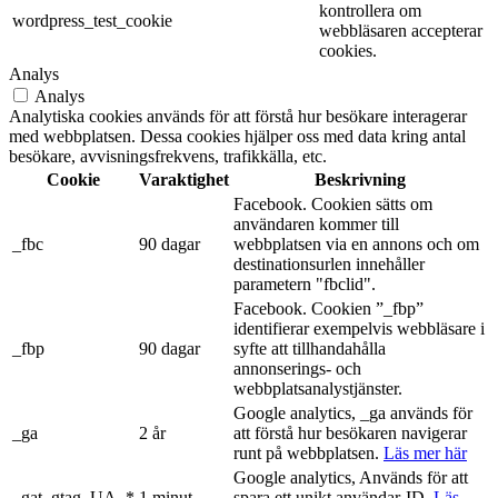
kontrollera om
wordpress_test_cookie
webbläsaren accepterar
cookies.
Analys
Analys
Analytiska cookies används för att förstå hur besökare interagerar
med webbplatsen. Dessa cookies hjälper oss med data kring antal
besökare, avvisningsfrekvens, trafikkälla, etc.
Cookie
Varaktighet
Beskrivning
Facebook. Cookien sätts om
användaren kommer till
_fbc
90 dagar
webbplatsen via en annons och om
destinationsurlen innehåller
parametern "fbclid".
Facebook. Cookien ”_fbp”
identifierar exempelvis webbläsare i
_fbp
90 dagar
syfte att tillhandahålla
annonserings- och
webbplatsanalystjänster.
Google analytics, _ga används för
_ga
2 år
att förstå hur besökaren navigerar
runt på webbplatsen.
Läs mer här
Google analytics, Används för att
_gat_gtag_UA_*
1 minut
spara ett unikt användar-ID.
Läs