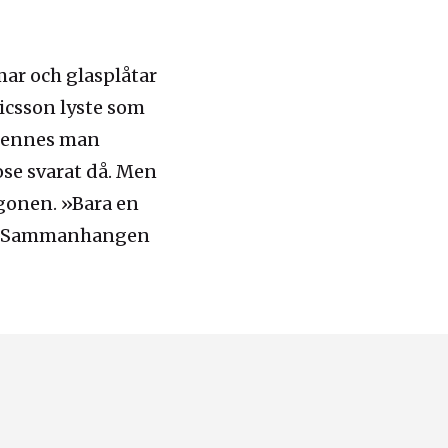
mar och glasplåtar
icsson lyste som
 hennes man
se svarat då. Men
gonen. »Bara en
lats. Sammanhangen