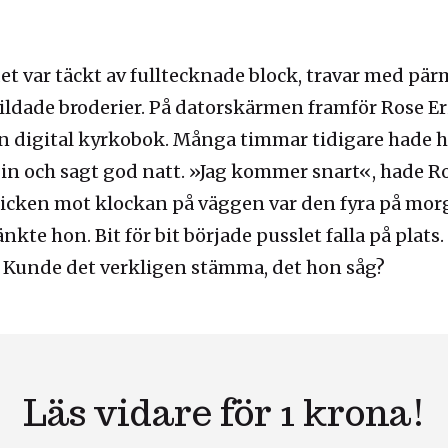
et var täckt av fulltecknade block, travar med pär
ldade broderier. På datorskärmen framför Rose Er
en digital kyrkobok. Många timmar tidigare hade
n och sagt god natt. »Jag kommer snart«, hade Ro
blicken mot klockan på väggen var den fyra på mor
 tänkte hon. Bit för bit började pusslet falla på p
. Kunde det verkligen stämma, det hon såg?
Läs vidare för 1 krona!