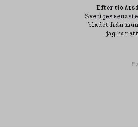
Efter tio års
Sveriges senaste
bladet från mun
jag har at
F