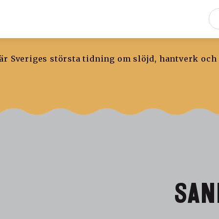
r Sveriges största tidning om slöjd, hantverk och
SAN