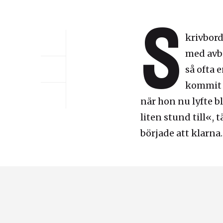
S
krivbord
med avbi
så ofta 
kommit i
när hon nu lyfte 
liten stund till«,
började att klarna