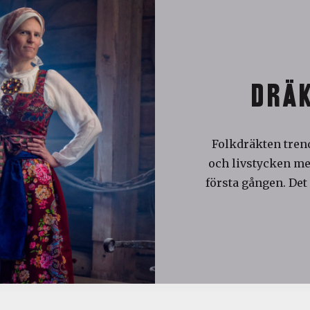
DRÄK
Folkdräkten trend
och livstycken med
första gången. Det 