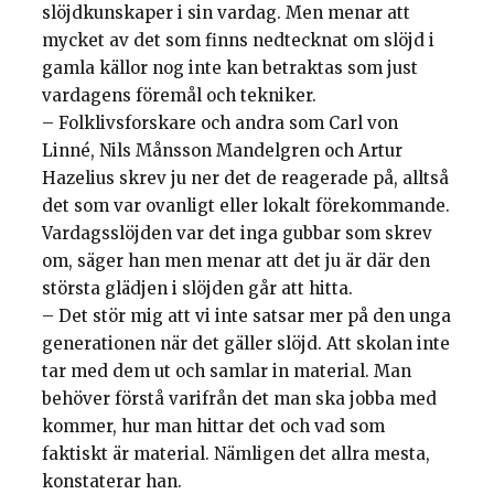
slöjdkunskaper i sin vardag. Men menar att
mycket av det som finns nedtecknat om slöjd i
gamla källor nog inte kan betraktas som just
vardagens föremål och tekniker.
– Folklivsforskare och andra som Carl von
Linné, Nils Månsson Mandelgren och Artur
Hazelius skrev ju ner det de reagerade på, alltså
det som var ovanligt eller lokalt förekommande.
Vardagsslöjden var det inga gubbar som skrev
om, säger han men menar att det ju är där den
största glädjen i slöjden går att hitta.
– Det stör mig att vi inte satsar mer på den unga
generationen när det gäller slöjd. Att skolan inte
tar med dem ut och samlar in material. Man
behöver förstå varifrån det man ska jobba med
kommer, hur man hittar det och vad som
faktiskt är material. Nämligen det allra mesta,
konstaterar han.