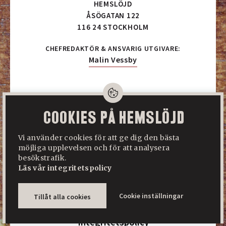
HEMSLÖJD
ÅSÖGATAN 122
116 24 STOCKHOLM
CHEFREDAKTÖR & ANSVARIG UTGIVARE:
Malin Vessby
Hem
Prenumerera här
Cookies på Hemslöjd
Logga in/Logga ut
Vi använder cookies för att ge dig den bästa
Om Hemslöjd
möjliga upplevelsen och för att analysera
besökstrafik.
Annonsera
Läs vår integritetspolicy
Kontakta oss
Cookie inställningar
Tillåt alla cookies
Om din prenumeration
Integritetspolicy