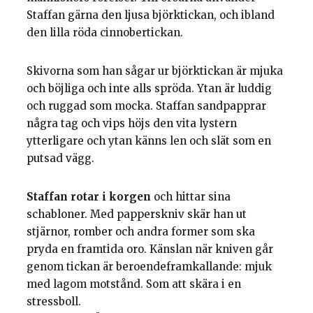
Staffan gärna den ljusa björktickan, och ibland
den lilla röda cinnobertickan.
Skivorna som han sågar ur björktickan är mjuka
och böjliga och inte alls spröda. Ytan är luddig
och ruggad som mocka. Staffan sandpapprar
några tag och vips höjs den vita lystern
ytterligare och ytan känns len och slät som en
putsad vägg.
Staffan rotar i korgen
och hittar sina
schabloner. Med papperskniv skär han ut
stjärnor, romber och andra former som ska
pryda en framtida oro. Känslan när kniven går
genom tickan är beroendeframkallande: mjuk
med lagom motstånd. Som att skära i en
stressboll.