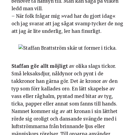
behöver ta hänsyn till. Man kan såga på vilken
ledd man vill.
– När folk frågar mig »vad har du gjort idag«
och jag svarar att jag sågat svamp tycker de nog
att jag är lite underlig, ler han finurligt.
Staffan gör allt möjligt
av olika slags tickor.
Små leksaksdjur, nåldynor och pynt i de
takkronor han gärna gör. Det är kronor av den
typ som förr kallades oro. En lätt skapelse av
vass eller råghalm, pyntad med bitar av tyg,
ticka, papper eller annat som fanns till hands.
Namnet kommer sig av att kronan i sin lätthet
rörde sig oroligt och dansande svängde med i
luftströmmarna från brinnande ljus eller
människors rörelser. Till oroarna använder