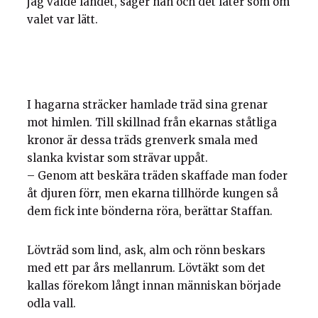
jag valde landet, säger han och det låter som om
valet var lätt.
I hagarna sträcker hamlade träd sina grenar
mot himlen. Till skillnad från ekarnas ståtliga
kronor är dessa träds grenverk smala med
slanka kvistar som strävar uppåt.
– Genom att beskära träden skaffade man foder
åt djuren förr, men ekarna tillhörde kungen så
dem fick inte bönderna röra, berättar Staffan.
Lövträd som lind, ask, alm och rönn beskars
med ett par års mellanrum. Lövtäkt som det
kallas förekom långt innan människan började
odla vall.