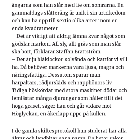
ängarna som han slår med lie om somrarna. En
gammaldags slåtteräng är unik i sin artrikedom
och kan ha upp till sextio olika arter inom en
enda kvadratmeter.
– Det är viktigt att aldrig lämna kvar något som
gödslar marken. All sly, allt gräs som man slår
ska bort, förklarar Staffan Brattström.
– Det är ju blåklockor, solvända och kattfot vi vill
ha. Då behöver markerna vara ljusa, magra och
näringsfattiga. Dessutom sparar man
harpaltars, rådjurskids och rapphönors liv.
Tidiga höskördar med stora maskiner dödar och
lemlästar många djurungar som håller till i det
höga gräset, säger han och går vidare mot
Höglyckan, en åkerlapp uppe på kullen.
I de gamla skiftesprotokoll han studerat har alla
åkrar och landbitar egna namn. De heter saker