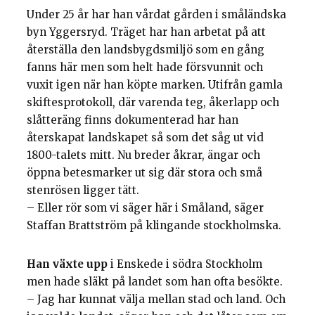
Under 25 år har han vårdat gården i småländska
byn Yggersryd. Träget har han arbetat på att
återställa den landsbygdsmiljö som en gång
fanns här men som helt hade försvunnit och
vuxit igen när han köpte marken. Utifrån gamla
skiftesprotokoll, där varenda teg, åkerlapp och
slåtteräng finns dokumenterad har han
återskapat landskapet så som det såg ut vid
1800-talets mitt. Nu breder åkrar, ängar och
öppna betesmarker ut sig där stora och små
stenrösen ligger tätt.
– Eller rör som vi säger här i Småland, säger
Staffan Brattström på klingande stockholmska.
Han växte upp
i Enskede i södra Stockholm
men hade släkt på landet som han ofta besökte.
– Jag har kunnat välja mellan stad och land. Och