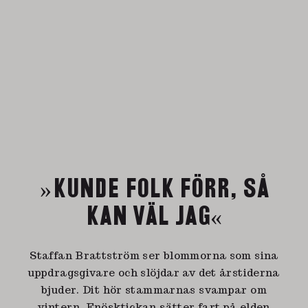
»KUNDE FOLK FÖRR, SÅ
KAN VÄL JAG«
Staffan Brattström ser blommorna som sina
uppdragsgivare och slöjdar av det årstiderna
bjuder. Dit hör stammarnas svampar om
vintern. Fnösktickan sätter fart på elden