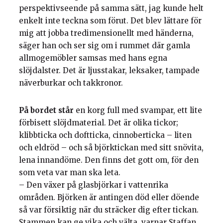
perspektivseende på samma sätt, jag kunde helt
enkelt inte teckna som förut. Det blev lättare för
mig att jobba tredimensionellt med händerna,
säger han och ser sig om i rummet där gamla
allmogemöbler samsas med hans egna
slöjdalster. Det är ljusstakar, leksaker, tampade
näverburkar och takkronor.
På bordet står
en korg full med svampar, ett lite
förbisett slöjdmaterial. Det är olika tickor;
klibbticka och doftticka, cinnoberticka – liten
och eldröd – och så björktickan med sitt snövita,
lena innandöme. Den finns det gott om, för den
som veta var man ska leta.
– Den växer på glasbjörkar i vattenrika
områden. Björken är antingen död eller döende
så var försiktig när du sträcker dig efter tickan.
Stammen kan ge vika och välta, varnar Staffan