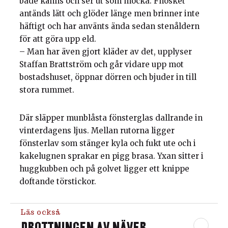
både känns och ser ut som mocka. Fnösket
antänds lätt och glöder länge men brinner inte
häftigt och har använts ända sedan stenåldern
för att göra upp eld.
– Man har även gjort kläder av det, upplyser
Staffan Brattström och går vidare upp mot
bostadshuset, öppnar dörren och bjuder in till
stora rummet.
Där släpper munblåsta fönsterglas dallrande in
vinterdagens ljus. Mellan rutorna ligger
fönsterlav som stänger kyla och fukt ute och i
kakelugnen sprakar en pigg brasa. Yxan sitter i
huggkubben och på golvet ligger ett knippe
doftande törstickor.
Läs också