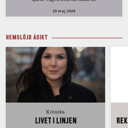
25 maj 2026
HEMSLÖJD ÅSIKT
Krönika
LIVET I LINJEN
REK