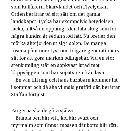
som Kullåkern, Skärvlandet och Flyelyckan.
Orden berättar på sitt sätt om det gamla
landskapet. Lycka har exempelvis betydelsen
lucka, alltså en öppning i den täta skog som för
några hundra år sedan stod här. Nu breder den
mörka åkerjorden ut sig i solen. De många
rösena påminner tyst om tidigare generationers
slit för att göra marken odlingsbar. Vid en stor
stenbumling står en sopkvast lutad mot
klippväggen som har sopats ren från lavar.
– En vän till mig och hans barnbarn kommer hit
i sommar och då ska vi måla graffiti där, berättar
Staffan förtjust.
Färgerna ska de göra själva.
– Brända ben blir vitt, kol blir svart och
myrmalm som finns i mossen där borta blir rött.