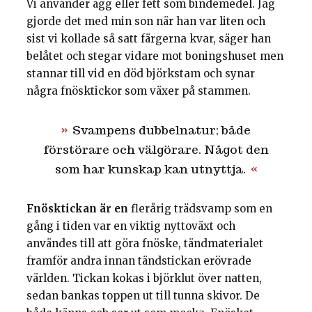
Vi använder ägg eller fett som bindemedel. Jag
gjorde det med min son när han var liten och
sist vi kollade så satt färgerna kvar, säger han
belåtet och stegar vidare mot boningshuset men
stannar till vid en död björkstam och synar
några fnösktickor som växer på stammen.
Svampens dubbelnatur; både
förstörare och välgörare. Något den
som har kunskap kan utnyttja.
Fnösktickan är en
flerårig trädsvamp som en
gång i tiden var en viktig nyttoväxt och
användes till att göra fnöske, tändmaterialet
framför andra innan tändstickan erövrade
världen. Tickan kokas i björklut över natten,
sedan bankas toppen ut till tunna skivor. De