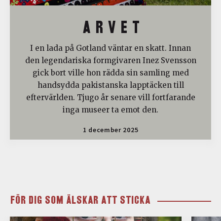
A R V E T
I en lada på Gotland väntar en skatt. Innan
den legendariska formgivaren Inez Svensson
gick bort ville hon rädda sin samling med
handsydda pakistanska lapptäcken till
eftervärlden. Tjugo år senare vill fortfarande
inga museer ta emot den.
1 december 2025
FÖR DIG SOM ÄLSKAR ATT STICKA