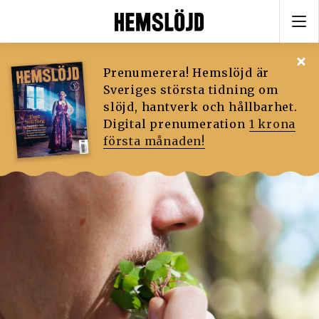
Prenumerera! Hemslöjd är
Sveriges största tidning om
slöjd, hantverk och hållbarhet.
Digital prenumeration
1 krona
första månaden!