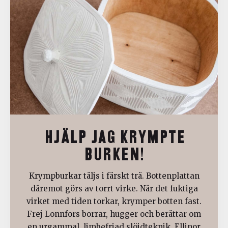
HJÄLP JAG KRYMPTE
BURKEN!
Krympburkar täljs i färskt trä. Bottenplattan
däremot görs av torrt virke. När det fuktiga
virket med tiden torkar, krymper botten fast.
Frej Lonnfors borrar, hugger och berättar om
en urgammal, limbefriad slöjdteknik. Ellinor