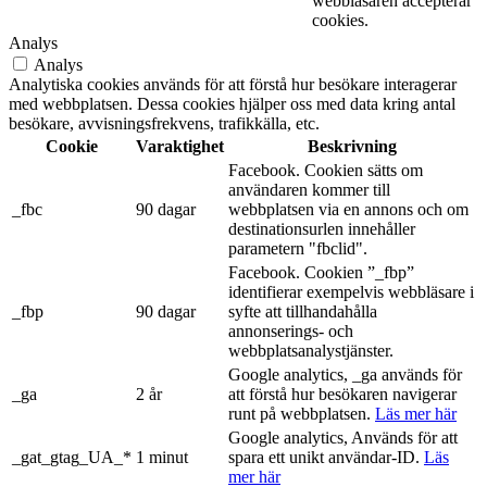
webbläsaren accepterar
cookies.
Analys
Analys
Analytiska cookies används för att förstå hur besökare interagerar
med webbplatsen. Dessa cookies hjälper oss med data kring antal
besökare, avvisningsfrekvens, trafikkälla, etc.
Cookie
Varaktighet
Beskrivning
Facebook. Cookien sätts om
användaren kommer till
_fbc
90 dagar
webbplatsen via en annons och om
destinationsurlen innehåller
parametern "fbclid".
Facebook. Cookien ”_fbp”
identifierar exempelvis webbläsare i
_fbp
90 dagar
syfte att tillhandahålla
annonserings- och
webbplatsanalystjänster.
Google analytics, _ga används för
_ga
2 år
att förstå hur besökaren navigerar
runt på webbplatsen.
Läs mer här
Google analytics, Används för att
_gat_gtag_UA_*
1 minut
spara ett unikt användar-ID.
Läs
mer här