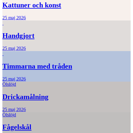
Kattuner och konst
25 maj 2026
Handgjort
25 maj 2026
Timmarna med tråden
25 maj 2026
Ölslöjd
Drickamålning
25 maj 2026
Ölslöjd
Fågelskål