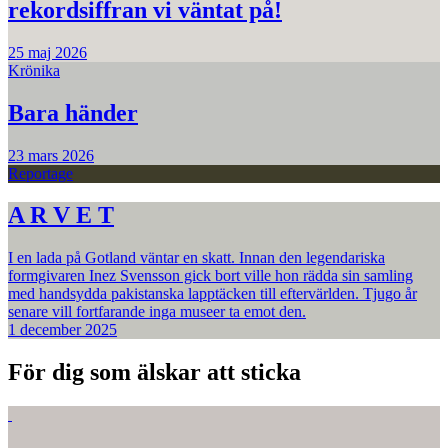
rekordsiffran vi väntat på!
25 maj 2026
Krönika
Bara händer
23 mars 2026
Reportage
A R V E T
I en lada på Gotland väntar en skatt. Innan den legendariska
formgivaren Inez Svensson gick bort ville hon rädda sin samling
med handsydda pakistanska lapptäcken till eftervärlden. Tjugo år
senare vill fortfarande inga museer ta emot den.
1 december 2025
För dig som älskar att sticka