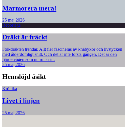
Marmorera mera!
25 maj 2026
Reportage
Dräkt är fräckt
Folkdräkten trendar. Allt fler fascineras av knäbyxor och livstycken
med ålderdomligt snitt. Och det är inte första gången. Det är den
fjärde vågen som nu rullar in.
25 maj 2026
Hemslöjd åsikt
Krönika
Livet i linjen
25 maj 2026