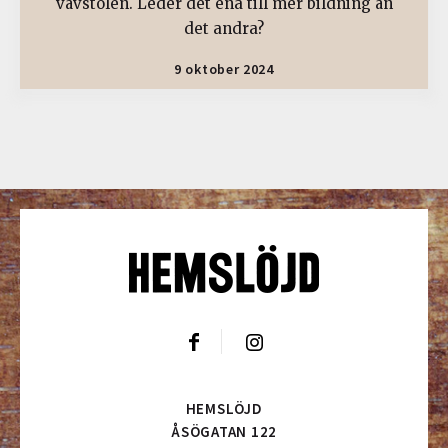
vävstolen. Leder det ena till mer bildning än
det andra?
9 oktober 2024
HEMSLÖJD
ÅSÖGATAN 122