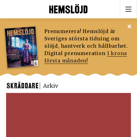
Prenumerera! Hemslöjd är
Sveriges största tidning om
slöjd, hantverk och hållbarhet.
Digital prenumeration
1 krona
första månaden!
SKRÄDDARE
Arkiv