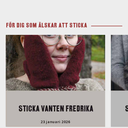
FÖR DIG SOM ÄLSKAR ATT STICKA
STICKA VANTEN FREDRIKA
S
23 januari 2026