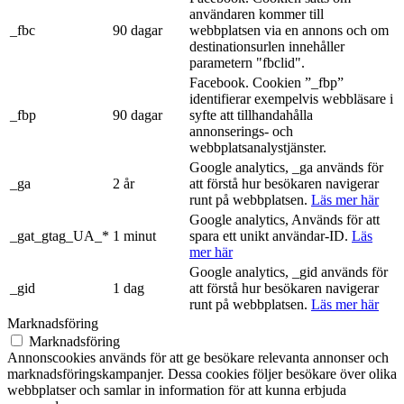
användaren kommer till
_fbc
90 dagar
webbplatsen via en annons och om
destinationsurlen innehåller
parametern "fbclid".
Facebook. Cookien ”_fbp”
identifierar exempelvis webbläsare i
_fbp
90 dagar
syfte att tillhandahålla
annonserings- och
webbplatsanalystjänster.
Google analytics, _ga används för
_ga
2 år
att förstå hur besökaren navigerar
runt på webbplatsen.
Läs mer här
Google analytics, Används för att
_gat_gtag_UA_*
1 minut
spara ett unikt användar-ID.
Läs
mer här
Google analytics, _gid används för
_gid
1 dag
att förstå hur besökaren navigerar
runt på webbplatsen.
Läs mer här
Marknadsföring
Marknadsföring
Annonscookies används för att ge besökare relevanta annonser och
marknadsföringskampanjer. Dessa cookies följer besökare över olika
webbplatser och samlar in information för att kunna erbjuda