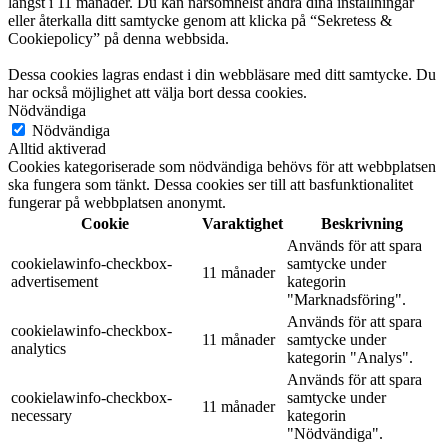
längst i 11 månader. Du kan närsomhelst ändra dina inställningar
eller återkalla ditt samtycke genom att klicka på “Sekretess &
Cookiepolicy” på denna webbsida.
Dessa cookies lagras endast i din webbläsare med ditt samtycke. Du
har också möjlighet att välja bort dessa cookies.
Nödvändiga
Nödvändiga
Alltid aktiverad
Cookies kategoriserade som nödvändiga behövs för att webbplatsen
ska fungera som tänkt. Dessa cookies ser till att basfunktionalitet
fungerar på webbplatsen anonymt.
Cookie
Varaktighet
Beskrivning
Används för att spara
cookielawinfo-checkbox-
samtycke under
11 månader
advertisement
kategorin
"Marknadsföring".
Används för att spara
cookielawinfo-checkbox-
11 månader
samtycke under
analytics
kategorin "Analys".
Används för att spara
cookielawinfo-checkbox-
samtycke under
11 månader
necessary
kategorin
"Nödvändiga".