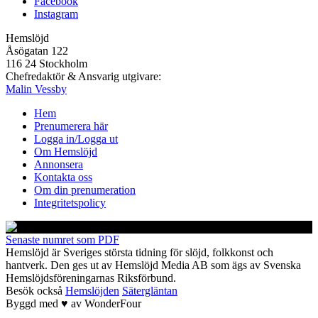
Facebook
Instagram
Hemslöjd
Åsögatan 122
116 24 Stockholm
Chefredaktör & Ansvarig utgivare:
Malin Vessby
Hem
Prenumerera här
Logga in/Logga ut
Om Hemslöjd
Annonsera
Kontakta oss
Om din prenumeration
Integritetspolicy
Senaste numret som PDF
Hemslöjd är Sveriges största tidning för slöjd, folkkonst och
hantverk. Den ges ut av Hemslöjd Media AB som ägs av Svenska
Hemslöjdsföreningarnas Riksförbund.
Besök också
Hemslöjden
Sätergläntan
Byggd med
♥
av
WonderFour