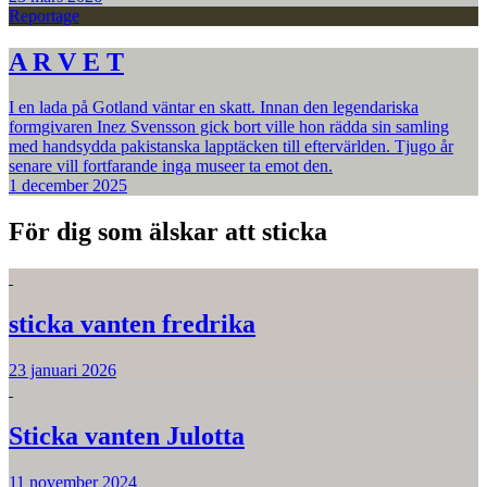
Reportage
A R V E T
I en lada på Gotland väntar en skatt. Innan den legendariska
formgivaren Inez Svensson gick bort ville hon rädda sin samling
med handsydda pakistanska lapptäcken till eftervärlden. Tjugo år
senare vill fortfarande inga museer ta emot den.
1 december 2025
För dig som älskar att sticka
sticka vanten fredrika
23 januari 2026
Sticka vanten Julotta
11 november 2024