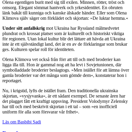
Olena egentligen burit med sig till exilen. Minnen, rötter, tröst och
omsorg. Elegant sömmat hantverk och yrkesidentitet. En obruten
länk bakåt till kunniga och kanske älskade händer. Eller som Olena
Klimova själv säger om förklädet och skjortan: »De luktar hemma.«
Under sitt anfallskrig
mot Ukraina har Ryssland målmedvetet
plundrat och krossat platser som är kulturellt och historiskt viktiga
för regionen. Utan lokal kultur blir det lättare att hävda att Ukraina
inte är ett självständigt land, det är en av de förklaringar som brukar
ges. Kulturen spelar roll för identiteten.
Olena Klimova vet också från förr att till och med broderier kan
ligga illa till. Hon är gammal nog att ha levt i Sovjetunionen, där
symbolladdade broderier beslagtogs. »Men istället för att lämna över
gamla broderier var det många som gömde dem«, konstaterar hon i
reportaget.
Nu, i krigstid, lyfts de istället fram. Den traditionella ukrainska
skjortan, »vysjyvanka«, är ett sådant exempel. De senaste åren har
det plagget fått ett kraftigt uppsving. President Volodymyr Zelensky
har till och med beskrivit skjortan i ett tal – som »en inofficiell
uniform för alla som försvarar vår frihet«.
Läs om Basbibi Sadi