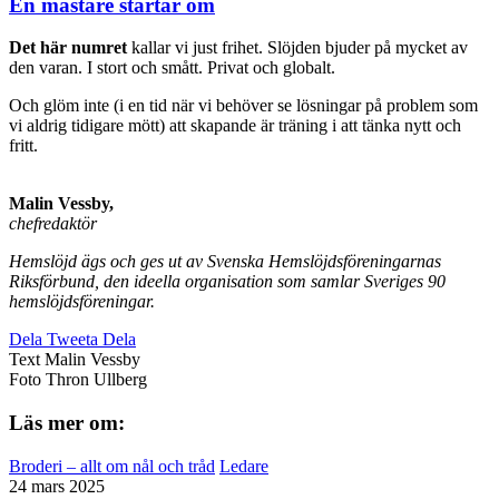
En mästare startar om
Det här numret
kallar vi just frihet. Slöjden bjuder på mycket av
den varan. I stort och smått. Privat och globalt.
Och glöm inte (i en tid när vi behöver se lösningar på problem som
vi aldrig tidigare mött) att skapande är träning i att tänka nytt och
fritt.
Malin Vessby,
chefredaktör
Hemslöjd ägs och ges ut av Svenska Hemslöjdsföreningarnas
Riksförbund, den ideella organisation som samlar Sveriges
90
hemslöjdsföreningar.
Dela
Tweeta
Dela
Text
Malin Vessby
Foto
Thron Ullberg
Läs mer om:
Broderi – allt om nål och tråd
Ledare
24 mars 2025