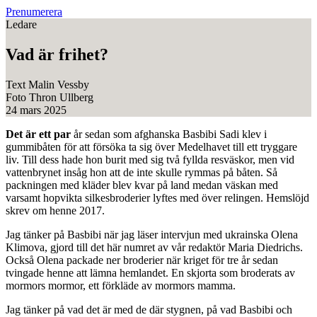
Prenumerera
Ledare
Vad är frihet?
Text
Malin Vessby
Foto
Thron Ullberg
24 mars 2025
Det är ett par
år sedan som afghanska Basbibi Sadi klev i
gummibåten för att försöka ta sig över Medelhavet till ett tryggare
liv. Till dess hade hon burit med sig två fyllda resväskor, men vid
vattenbrynet insåg hon att de inte skulle rymmas på båten. Så
packningen med kläder blev kvar på land medan väskan med
varsamt hopvikta silkesbroderier lyftes med över relingen. Hemslöjd
skrev om henne 2017.
Jag tänker på Basbibi när jag läser intervjun med ukrainska Olena
Klimova, gjord till det här numret av vår redaktör Maria Diedrichs.
Också Olena packade ner broderier när kriget för tre år sedan
tvingade henne att lämna hemlandet. En skjorta som broderats av
mormors mormor, ett förkläde av mormors mamma.
Jag tänker på vad det är med de där stygnen, på vad Basbibi och