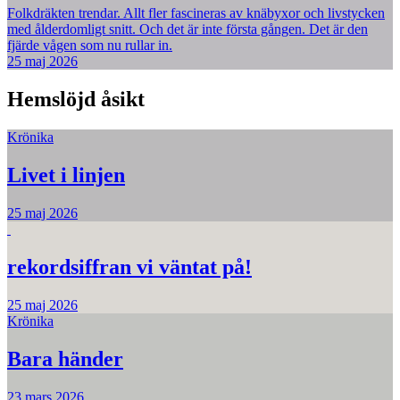
Folkdräkten trendar. Allt fler fascineras av knäbyxor och livstycken
med ålderdomligt snitt. Och det är inte första gången. Det är den
fjärde vågen som nu rullar in.
25 maj 2026
Hemslöjd åsikt
Krönika
Livet i linjen
25 maj 2026
rekordsiffran vi väntat på!
25 maj 2026
Krönika
Bara händer
23 mars 2026