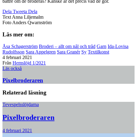
bättre om de broderas? Kanske är det precis vad de gör.
Dela
Tweeta
Dela
Text
Anna Liljemalm
Foto
Anders Qwarnström
Läs mer om:
Åsa Schagerström
Broderi – allt om nål och tråd
Garn
Ida-Lovisa
Rudolfsson
Sara Appelgren
Sara Granér
Sy
Textilkonst
4 februari 2021
Från
Hemslöjd 1/2021
Läs också
Pixelbroderaren
Relaterad läsning
Tevespelsslöjdarna
Pixelbroderaren
4 februari 2021