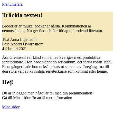
Prenumerera
Tråckla texten!
Broderier är mjuka, böcker är hårda. Kombinationen är
oemotståndlig. Nu ger fler och fler förlag ut broderad litteratur.
Text
Anna Liljemalm
Foto
Anders Qwarnström
4 februari 2021
Å
sa Grennvall var känd som en av Sveriges mest produktiva
serietecknare. Hon hade släppt tio seriealbum, det första redan 1999.
Flera gånger hade hon också pekats ut som en av föregångarna till
den stora våg av kvinnliga serietecknare som kommit efter henne.
Hej!
Du är inloggad men något är fel med din prenumeration!
Gå till Mina sidor för att få mer information
Mina sidor