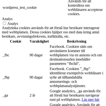
Används för att
kontrollera om
wordpress_test_cookie
webbläsaren accepterar
cookies.
Analys
Analys
Analytiska cookies används för att förstå hur besökare interagerar
med webbplatsen. Dessa cookies hjälper oss med data kring antal
besökare, avvisningsfrekvens, trafikkälla, etc.
Cookie
Varaktighet
Beskrivning
Facebook. Cookien sätts om
användaren kommer till
_fbc
90 dagar
webbplatsen via en annons och om
destinationsurlen innehåller
parametern "fbclid".
Facebook. Cookien ”_fbp”
identifierar exempelvis webbläsare i
_fbp
90 dagar
syfte att tillhandahålla
annonserings- och
webbplatsanalystjänster.
Google analytics, _ga används för
_ga
2 år
att förstå hur besökaren navigerar
runt på webbplatsen.
Läs mer här
Google analytics, Används för att