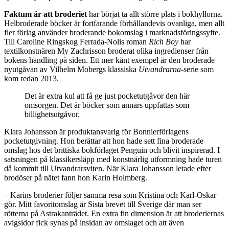
Faktum är att broderiet
har börjat ta allt större plats i bokhyllorna.
Helbroderade böcker är fortfarande förhållandevis ovanliga, men allt
fler förlag använder broderande bokomslag i marknadsföringssyfte.
Till Caroline Ringskog Ferrada-Nolis roman
Rich Boy
har
textilkonstnären My Zachrisson broderat olika ingredienser från
bokens handling på siden. Ett mer känt exempel är den broderade
nyutgåvan av Vilhelm Mobergs klassiska
Utvandrarna
-serie som
kom redan 2013.
Det är extra kul att få ge just pocketutgåvor den här
omsorgen. Det är böcker som annars uppfattas som
billighetsutgåvor.
Klara Johansson är produktansvarig för Bonnierförlagens
pocketutgivning. Hon berättar att hon hade sett fina broderade
omslag hos det brittiska bokförlaget Penguin och blivit inspirerad. I
satsningen på klassikersläpp med konstnärlig utformning hade turen
då kommit till Utvandrarsviten. När Klara Johansson letade efter
brodöser på nätet fann hon Karin Holmberg.
– Karins broderier följer samma resa som Kristina och Karl-Oskar
gör. Mitt favoritomslag är Sista brevet till Sverige där man ser
rötterna på Astrakanträdet. En extra fin dimension är att broderiernas
avigsidor fick synas på insidan av omslaget och att även