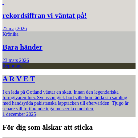
rekordsiffran vi väntat på!
25 maj 2026
Krönika
Bara händer
23 mars 2026
Reportage
A R V E T
I en lada på Gotland väntar en skatt. Innan den legendariska
formgivaren Inez Svensson gick bort ville hon rädda sin samling
med handsydda pakistanska lapptäcken till eftervärlden. Tjugo år
senare vill fortfarande inga museer ta emot den.
1 december 2025
För dig som älskar att sticka