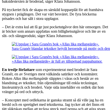
baksidestexten är broderad, säger Klara Johansson.
På tryckeriet fick de skapa en särskild kopparplåt för att framhäva
stygnen i präglingen. Det var värt besväret. De fyra böckerna
prisades och har sålt i stora upplagor.
– Det är extra kul att få ge just pocketutgåvor den här omsorgen. Det
är böcker som annars uppfattas som billighetsutgåvor och lite av en
slit- och slängprodukt, säger Klara Johansson.
Sara Granér blandar tekniker hejvilt beroende på motiv och den
»Allas lika mellangärde« är full av tillspetsad pappahumor.
En tredje författare
som experimenterat med broderi är Sara
Granér, en av Sveriges mest välkända satiriker och konstnärer.
Boken
Allas lika mellangärde
släpptes i våras och består av en
blandning av tekniker, från oljemålningar till enkla teckningar,
linoleumtryck och broderi. Varje sida innehåller en ordlek där hon
vränger på ord och uttryck.
– Konceptet med ordlekarna är ganska stramt så då ville jag ha en
bredd och en spretighet med teknikerna. Jag tycker att det finns ett
tätt släktskap mellan att teckna streck med penna och att göra stygn