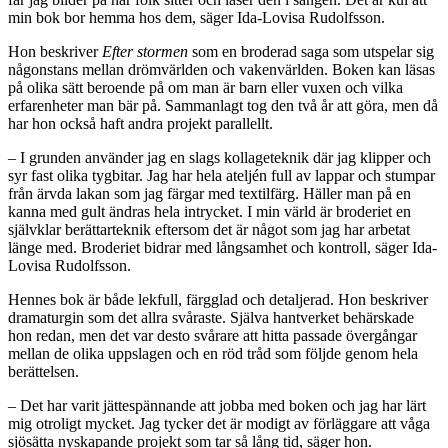
min bok bor hemma hos dem, säger Ida-Lovisa Rudolfsson.
Hon beskriver
Efter stormen
som en broderad saga som utspelar sig
någonstans mellan drömvärlden och vakenvärlden. Boken kan läsas
på olika sätt beroende på om man är barn eller vuxen och vilka
erfarenheter man bär på. Sammanlagt tog den två år att göra, men då
har hon också haft andra projekt parallellt.
– I grunden använder jag en slags kollageteknik där jag klipper och
syr fast olika tygbitar. Jag har hela ateljén full av lappar och stumpar
från ärvda lakan som jag färgar med textilfärg. Häller man på en
kanna med gult ändras hela intrycket. I min värld är broderiet en
självklar berättarteknik eftersom det är något som jag har arbetat
länge med. Broderiet bidrar med långsamhet och kontroll, säger Ida-
Lovisa Rudolfsson.
Hennes bok är både lekfull, färgglad och detaljerad. Hon beskriver
dramaturgin som det allra svåraste. Själva hantverket behärskade
hon redan, men det var desto svårare att hitta passade övergångar
mellan de olika uppslagen och en röd tråd som följde genom hela
berättelsen.
– Det har varit jättespännande att jobba med boken och jag har lärt
mig otroligt mycket. Jag tycker det är modigt av förläggare att våga
sjösätta nyskapande projekt som tar så lång tid, säger hon.