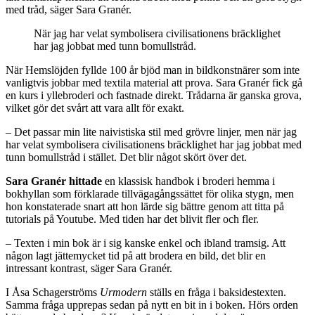
med tråd, säger Sara Granér.
När jag har velat symbolisera civilisationens bräcklighet
har jag jobbat med tunn bomullstråd.
När Hemslöjden fyllde 100 år bjöd man in bildkonstnärer som inte
vanligtvis jobbar med textila material att prova. Sara Granér fick gå
en kurs i yllebroderi och fastnade direkt. Trådarna är ganska grova,
vilket gör det svårt att vara allt för exakt.
– Det passar min lite naivistiska stil med grövre linjer, men när jag
har velat symbolisera civilisationens bräcklighet har jag jobbat med
tunn bomullstråd i stället. Det blir något skört över det.
Sara Granér hittade
en klassisk handbok i broderi hemma i
bokhyllan som förklarade tillvägagångssättet för olika stygn, men
hon konstaterade snart att hon lärde sig bättre genom att titta på
tutorials på Youtube. Med tiden har det blivit fler och fler.
– Texten i min bok är i sig kanske enkel och ibland tramsig. Att
någon lagt jättemycket tid på att brodera en bild, det blir en
intressant kontrast, säger Sara Granér.
I Åsa Schagerströms
Urmodern
ställs en fråga i baksidestexten.
Samma fråga upprepas sedan på nytt en bit in i boken. Hörs orden