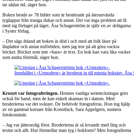
tar sådan tid, säger hon.
Boken består av 78 bilder som är broderade på återanvända
tyglappar från trasiga dukar och annat. Det var inga problem att få
med sig förlaget på tåget. Åsa Schagerström är själv en av delägarna
i Syster förlag.
– Det sägs ibland att boken är död i och med att folk läser på
läsplattor och annat nuförtiden, men jag tror på att göra vackra
böcker. Böcker som inte »bara« är text. En bok kan vara lika vacker
som andra föremål, säger hon.
Innehållet i »Urmodern« är broderat in till minsta bokstav. Åsa
Kruxet var fotograferingen.
Hennes vanliga serieteckningar görs
också för hand, men de kan enkelt skannas in i datorn. Med
broderierna var det svårare. De behövde fotograferas. Hon tog hjälp
av en gammal kursare från Konstfack, Sara Appelgren, numera
fotokonstnär.
– Jag var jätteorolig först. Broderierna är så levande med färg och
textur och allt. Hur förmedlar man tyg i bokform? Men fotografierna