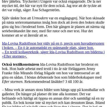
blev jättebra. Tryckeriet i Ungern var också engagerade. De la ner
mycket tid, det här var nytt för dem också. Jag tror att de tyckte att
det var roligt, säger Åsa Schagerström.
Själv tänkte hon att
Urmodern
var en engångsgrej. När hon skissade
på nästa serieromanmanus insåg hon dock att även den boken skulle
göra sig bra i broderad form. Den här gången är planen att närma sig
serieberättandet lite mer, med fler rutor och mer text. Hur det
kommer att se ut återstår att se.
Ida-Lovisa Rudolfsson bor själv på en ö, precis som huvudpersonen
i boken. – En ö är automatiskt en spännande plats, säger hon.
– En textil kollageteknik, säger Ida-Lovisa Rudolfsson om bilderna i
»Efter stormen«.
Också textilkonstnären
Ida-Lovisa Rudolfsson har broderat en
bok. Hon hade arbetat med textil i tio år när förläggaren Jenny
Franke från Mirando förlag frågade om hon var intresserad av att
göra en sådan. I höstas debuterade hon som bilderbokskapare med
Efter stormen
. Rekommenderad läsålder? 3 till 100 år.
– Mina verk är annars stora bilder som hängs upp på konsthallar och
gallerier. De hänger på platser dit inte alla kommer. Det var
befriande och härligt att öppna en annan dörr och samtidigt nå en ny
publik. En bok kostar inte så mycket och kan dessutom lånas. Ibland
får jag bilder på när folk sitter och läser den i sängen. Det är kul att