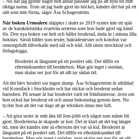
– Nu när jag gjorde något helt annat passade jag på att byta till mitt
riktiga namn. Trots att jag hade gjort tio böcker, kändes det här på ett
sätt som min första, säger Åsa Schagerström.
När boken
Urmodern
släpptes i slutet av 2019 syntes inte ett spår
av de karaktäristiska svartvita serierna som hon hade gjort sig känd
för. Den nya boken var helt och hållet broderad, ända in i minsta lilla
bokstav. Såväl bilder som texter, baksidestexter och kolofon var
omsorgsfullt tillverkade med nål och tråd. Allt utom streckkod och
förlagslogga.
Broderiet är långsamt på ett positivt sätt. Det tillför en
eftertänksamhet till berättelsen. Man gör inget i onödan,
man skalar ner just för att allt tar sådan tid.
Att det blev broderi var ingen slump. Åsa Schagerström är utbildad
vid Konstfack i Stockholm och har stickat och broderat sedan
barnsben. På senare år har broderiet varit ett fritidsintresse, även om
hon också har broderat ett och annat bokomslag genom åren. Nu
tyckte hon att det var dags att ge tekniken ännu mer luft.
– Att göra serier är mitt åtta till fem-jobb och något som måste bli
gjort. Broderierna är skapade ur lust. Det är klart att det tog längre
tid, men det kändes inte så eftersom det var så kul. Broderiet är
långsamt på ett positivt sätt. Det tillför en eftertänksamhet till
berättelsen. Man gör inget i onödan, man skalar ner just för att allt