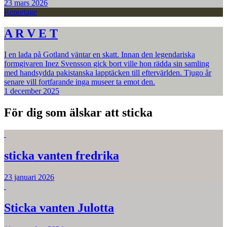
23 mars 2026
Reportage
A R V E T
I en lada på Gotland väntar en skatt. Innan den legendariska
formgivaren Inez Svensson gick bort ville hon rädda sin samling
med handsydda pakistanska lapptäcken till eftervärlden. Tjugo år
senare vill fortfarande inga museer ta emot den.
1 december 2025
För dig som älskar att sticka
sticka vanten fredrika
23 januari 2026
Sticka vanten Julotta