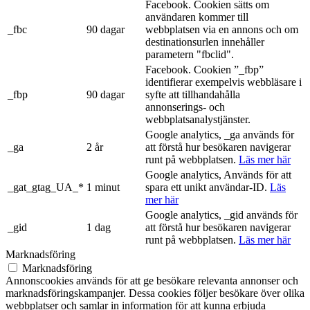
Facebook. Cookien sätts om
användaren kommer till
_fbc
90 dagar
webbplatsen via en annons och om
destinationsurlen innehåller
parametern "fbclid".
Facebook. Cookien ”_fbp”
identifierar exempelvis webbläsare i
_fbp
90 dagar
syfte att tillhandahålla
annonserings- och
webbplatsanalystjänster.
Google analytics, _ga används för
_ga
2 år
att förstå hur besökaren navigerar
runt på webbplatsen.
Läs mer här
Google analytics, Används för att
_gat_gtag_UA_*
1 minut
spara ett unikt användar-ID.
Läs
mer här
Google analytics, _gid används för
_gid
1 dag
att förstå hur besökaren navigerar
runt på webbplatsen.
Läs mer här
Marknadsföring
Marknadsföring
Annonscookies används för att ge besökare relevanta annonser och
marknadsföringskampanjer. Dessa cookies följer besökare över olika
webbplatser och samlar in information för att kunna erbjuda