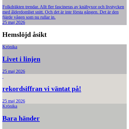
Folkdräkten trendar. Allt fler fascineras av knäbyxor och livstycken
med ålderdomligt snitt. Och det är inte första gången. Det är den
fjärde vågen som nu rullar in.
25 maj 2026
Hemslöjd åsikt
Krönika
Livet i linjen
25 maj 2026
rekordsiffran vi väntat på!
25 maj 2026
Krönika
Bara händer