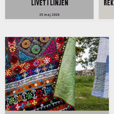
LIVET I LINJEN
REK
25 maj 2026