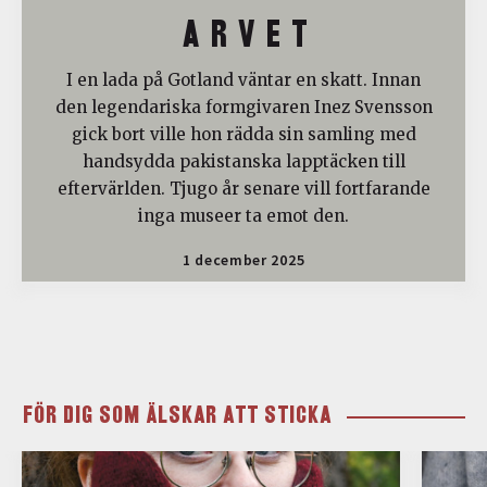
A R V E T
I en lada på Gotland väntar en skatt. Innan
den legendariska formgivaren Inez Svensson
gick bort ville hon rädda sin samling med
handsydda pakistanska lapptäcken till
eftervärlden. Tjugo år senare vill fortfarande
inga museer ta emot den.
1 december 2025
FÖR DIG SOM ÄLSKAR ATT STICKA