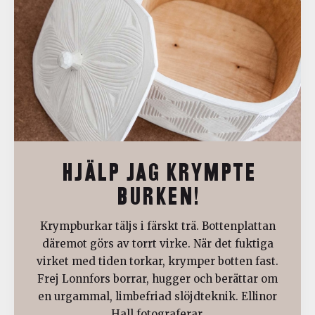
HJÄLP JAG KRYMPTE
BURKEN!
Krympburkar täljs i färskt trä. Bottenplattan
däremot görs av torrt virke. När det fuktiga
virket med tiden torkar, krymper botten fast.
Frej Lonnfors borrar, hugger och berättar om
en urgammal, limbefriad slöjdteknik. Ellinor
Hall fotograferar.