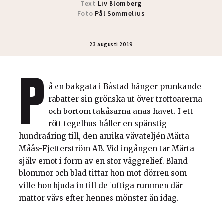
Text
Liv Blomberg
Foto
Pål Sommelius
23 augusti 2019
P
å en bakgata i Båstad hänger prunkande
rabatter sin grönska ut över trottoarerna
och bortom takåsarna anas havet. I ett
rött tegelhus håller en spänstig
hundraåring till, den anrika vävateljén Märta
Måås-Fjetterström AB. Vid ingången tar Märta
själv emot i form av en stor väggrelief. Bland
blommor och blad tittar hon mot dörren som
ville hon bjuda in till de luftiga rummen där
mattor vävs efter hennes mönster än idag.