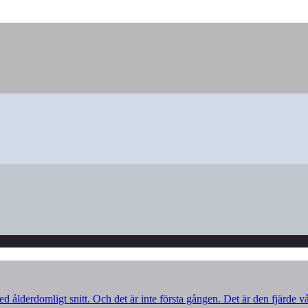
d ålderdomligt snitt. Och det är inte första gången. Det är den fjärde v