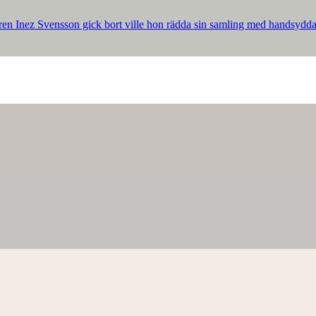
ren Inez Svensson gick bort ville hon rädda sin samling med handsydda p