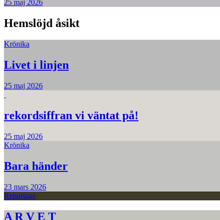
25 maj 2026
Hemslöjd åsikt
Krönika
Livet i linjen
25 maj 2026
rekordsiffran vi väntat på!
25 maj 2026
Krönika
Bara händer
23 mars 2026
Reportage
A R V E T