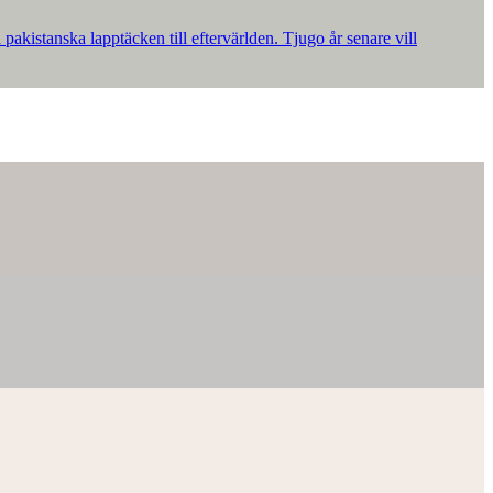
akistanska lapptäcken till eftervärlden. Tjugo år senare vill