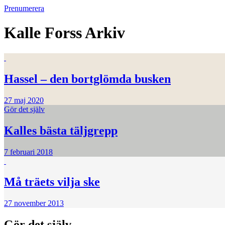
Prenumerera
Kalle Forss
Arkiv
Hassel – den bortglömda busken
27 maj 2020
Gör det själv
Kalles bästa täljgrepp
7 februari 2018
Må träets vilja ske
27 november 2013
Gör det själv