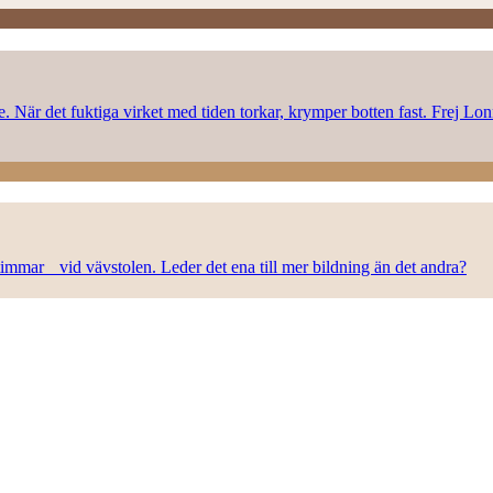
rke. När det fuktiga virket med tiden torkar, krymper botten fast. Frej L
n timmar vid vävstolen. Leder det ena till mer bildning än det andra?