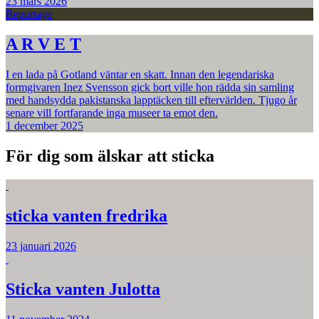
23 mars 2026
Reportage
A R V E T
I en lada på Gotland väntar en skatt. Innan den legendariska
formgivaren Inez Svensson gick bort ville hon rädda sin samling
med handsydda pakistanska lapptäcken till eftervärlden. Tjugo år
senare vill fortfarande inga museer ta emot den.
1 december 2025
För dig som älskar att sticka
sticka vanten fredrika
23 januari 2026
Sticka vanten Julotta