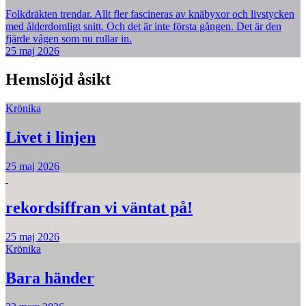
Folkdräkten trendar. Allt fler fascineras av knäbyxor och livstycken
med ålderdomligt snitt. Och det är inte första gången. Det är den
fjärde vågen som nu rullar in.
25 maj 2026
Hemslöjd åsikt
Krönika
Livet i linjen
25 maj 2026
rekordsiffran vi väntat på!
25 maj 2026
Krönika
Bara händer