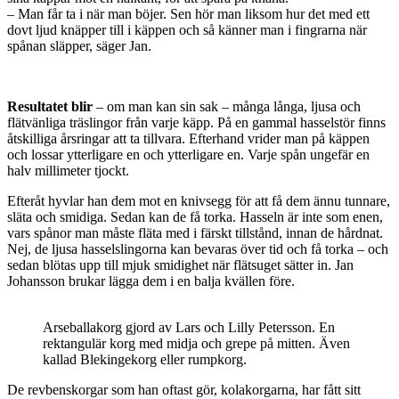
– Man får ta i när man böjer. Sen hör man liksom hur det med ett
dovt ljud knäpper till i käppen och så känner man i fingrarna när
spånan släpper, säger Jan.
Resultatet blir
– om man kan sin sak – många långa, ljusa och
flätvänliga träslingor från varje käpp. På en gammal hasselstör finns
åtskilliga årsringar att ta tillvara. Efterhand vrider man på käppen
och lossar ytterligare en och ytterligare en. Varje spån ungefär en
halv millimeter tjockt.
Efteråt hyvlar han dem mot en knivsegg för att få dem ännu tunnare,
släta och smidiga. Sedan kan de få torka. Hasseln är inte som enen,
vars spånor man måste fläta med i färskt tillstånd, innan de hårdnat.
Nej, de ljusa hasselslingorna kan bevaras över tid och få torka – och
sedan blötas upp till mjuk smidighet när flätsuget sätter in. Jan
Johansson brukar lägga dem i en balja kvällen före.
Arseballakorg gjord av Lars och Lilly Petersson. En
rektangulär korg med midja och grepe på mitten. Även
kallad Blekingekorg eller rumpkorg.
De revbenskorgar som han oftast gör, kolakorgarna, har fått sitt