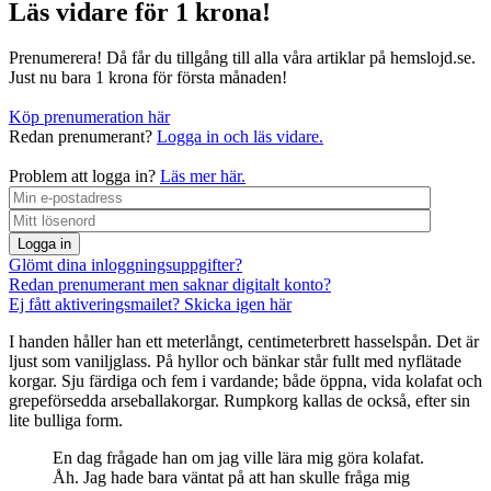
Läs vidare för 1 krona!
Prenumerera! Då får du tillgång till alla våra artiklar på hemslojd.se.
Just nu bara 1 krona för första månaden!
Köp prenumeration här
Redan prenumerant?
Logga in och läs vidare.
Problem att logga in?
Läs mer här.
Logga in
Glömt dina inloggningsuppgifter?
Redan prenumerant men saknar digitalt konto?
Ej fått aktiveringsmailet? Skicka igen här
I handen håller han ett meterlångt, centimeterbrett hasselspån. Det är
ljust som vaniljglass. På hyllor och bänkar står fullt med nyflätade
korgar. Sju färdiga och fem i vardande; både öppna, vida kolafat och
grepeförsedda arseballakorgar. Rumpkorg kallas de också, efter sin
lite bulliga form.
En dag frågade han om jag ville lära mig göra kolafat.
Åh. Jag hade bara väntat på att han skulle fråga mig