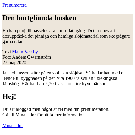
Prenumerera
Den bortglömda busken
En kampanj till hasselns ära har rullat igång. Det är dags att
återupptäcka det pinniga och hemliga slöjdmaterial som skogsägare
gärna ratar.
Text
Malin Vessby
Foto
Anders Qwarnström
27 maj 2020
J
an Johansson sitter på en stol i sin slöjdsal. Så kallar han med ett
leende tillbyggnaden på den vita 1960-talsvillan i blekingska
Jämshög. Här har han 2,70 i tak – och tre hyvelbänkar.
Hej!
Du är inloggad men något är fel med din prenumeration!
Gå till Mina sidor för att få mer information
Mina sidor