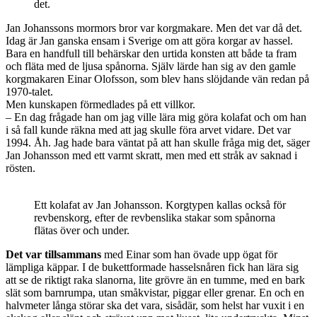
det.
Jan Johanssons mormors bror var korgmakare. Men det var då det.
Idag är Jan ganska ensam i Sverige om att göra korgar av hassel.
Bara en handfull till behärskar den urtida konsten att både ta fram
och fläta med de ljusa spånorna. Själv lärde han sig av den gamle
korgmakaren Einar Olofsson, som blev hans slöjdande vän redan på
1970-talet.
Men kunskapen förmedlades på ett villkor.
– En dag frågade han om jag ville lära mig göra kolafat och om han
i så fall kunde räkna med att jag skulle föra arvet vidare. Det var
1994. Åh. Jag hade bara väntat på att han skulle fråga mig det, säger
Jan Johansson med ett varmt skratt, men med ett stråk av saknad i
rösten.
Ett kolafat av Jan Johansson. Korgtypen kallas också för
revbenskorg, efter de revbenslika stakar som spånorna
flätas över och under.
Det var tillsammans
med Einar som han övade upp ögat för
lämpliga käppar. I de bukettformade hasselsnåren fick han lära sig
att se de riktigt raka slanorna, lite grövre än en tumme, med en bark
slät som barnrumpa, utan småkvistar, piggar eller grenar. En och en
halvmeter långa störar ska det vara, sisådär, som helst har vuxit i en