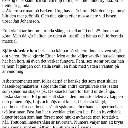
ekskog eller slänt och strävat upp mot ljuset, lite undertryckta. Minst
trettio år gamla.
– Åldern ser man på barken. Ung hassel är brun. När den är gammal
blir den mer grönblå. Och titta gärna efter mossa nere vid basen,
tipsar Jan Johansson.
Ett kolafat tar honom i runda slängar mellan 20 och 25 timmar att
göra. Men då går hälften av tiden åt just till att hämta och förbereda
material.
Själv skördar han
helst sina käppar på vintern, innan saven stigit
om våren, för så gjorde Einar. Men andra väljer savrika hasselämnen
har han hört, så även det verkar fungera. Fem, sex störar brukar han
ta hem åt gången och ställa svalt i en hink med vatten i väntan på
användning.
Arbetsmomentet som följer därpå är kanske det som mest skiljer
hasselkorgmakarens slöjdande från andra korgtillverkares: sättet
som spånorna skapas på. De knäcks fram för hand ur de långa,
färska slanorna. Ett grunt snitt skärs i den tunnaste delen av käppen
och pinnen böjs, böjs och böjs mot knäet, i hela sin längd,
centimeter för centimeter, så att spånorna efter hand släpper mellan
två årsringar. Fast Jan har utvecklat tekniken lite. På en hyvelbänk
ligger brädan som han försett med mjukt avfasade men förstärkta
hål. Trettiomillimetershålet är favoriten. Numera väljer han att bryta
sina käppar mot en hålkant, för att spara på knäna.