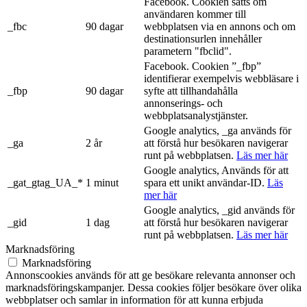
Facebook. Cookien sätts om
användaren kommer till
_fbc
90 dagar
webbplatsen via en annons och om
destinationsurlen innehåller
parametern "fbclid".
Facebook. Cookien ”_fbp”
identifierar exempelvis webbläsare i
_fbp
90 dagar
syfte att tillhandahålla
annonserings- och
webbplatsanalystjänster.
Google analytics, _ga används för
_ga
2 år
att förstå hur besökaren navigerar
runt på webbplatsen.
Läs mer här
Google analytics, Används för att
_gat_gtag_UA_*
1 minut
spara ett unikt användar-ID.
Läs
mer här
Google analytics, _gid används för
_gid
1 dag
att förstå hur besökaren navigerar
runt på webbplatsen.
Läs mer här
Marknadsföring
Marknadsföring
Annonscookies används för att ge besökare relevanta annonser och
marknadsföringskampanjer. Dessa cookies följer besökare över olika
webbplatser och samlar in information för att kunna erbjuda