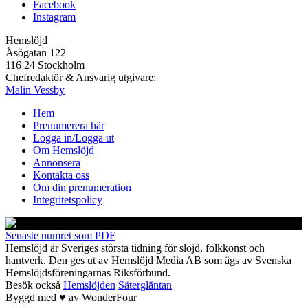
Facebook
Instagram
Hemslöjd
Åsögatan 122
116 24 Stockholm
Chefredaktör & Ansvarig utgivare:
Malin Vessby
Hem
Prenumerera här
Logga in/Logga ut
Om Hemslöjd
Annonsera
Kontakta oss
Om din prenumeration
Integritetspolicy
Senaste numret som PDF
Hemslöjd är Sveriges största tidning för slöjd, folkkonst och
hantverk. Den ges ut av Hemslöjd Media AB som ägs av Svenska
Hemslöjdsföreningarnas Riksförbund.
Besök också
Hemslöjden
Sätergläntan
Byggd med
♥
av
WonderFour