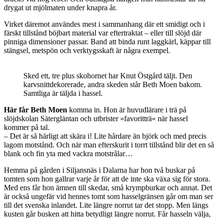
drygat ut mjölmaten under knapra år.
Virket däremot användes mest i sammanhang där ett smidigt och i
färskt tillstånd böjbart material var eftertraktat – eller till slöjd där
pinniga dimensioner passar. Band att binda runt laggkärl, käppar till
stängsel, metspön och verktygsskaft är några exempel.
Sked ett, tre plus skohornet har Knut Östgård täljt. Den
karvsnittdekorerade, andra skeden står Beth Moen bakom.
Samtliga är täljda i hassel.
Här får Beth Moen
komma in. Hon är huvudlärare i trä på
slöjdskolan Sätergläntan och utbrister »favoritträ« när hassel
kommer på tal.
– Det är så härligt att skära i! Lite hårdare än björk och med precis
lagom motstånd. Och när man efterskurit i torrt tillstånd blir det en så
blank och fin yta med vackra motstrålar…
Hemma på gården i Siljansnäs i Dalarna har hon två buskar på
tomten som hon gallrar varje år för att de inte ska växa sig för stora.
Med ens får hon ämnen till skedar, små krympburkar och annat. Det
är också ungefär vid hennes tomt som hasselgränsen går om man ser
till det svenska inlandet. Lite längre norrut tar det stopp. Men längs
kusten går busken att hitta betydligt längre norrut. Får hasseln välja,