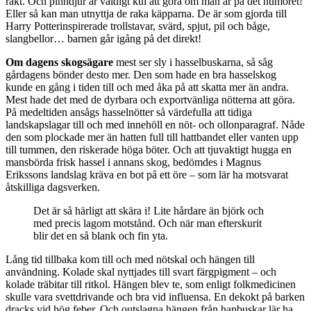
rakt. Och pinndjur är väldigt kul att göra om man är på det humöret!
Eller så kan man utnyttja de raka käpparna. De är som gjorda till
Harry Potterinspirerade trollstavar, svärd, spjut, pil och båge,
slangbellor… barnen går igång på det direkt!
Om dagens skogsägare
mest ser sly i hasselbuskarna, så såg
gårdagens bönder desto mer. Den som hade en bra hasselskog
kunde en gång i tiden till och med åka på att skatta mer än andra.
Mest hade det med de dyrbara och exportvänliga nötterna att göra.
På medeltiden ansågs hasselnötter så värdefulla att tidiga
landskapslagar till och med innehöll en nöt- och ollonparagraf. Nåde
den som plockade mer än hatten full till hattbandet eller vanten upp
till tummen, den riskerade höga böter. Och att tjuvaktigt hugga en
mansbörda frisk hassel i annans skog, bedömdes i Magnus
Erikssons landslag kräva en bot på ett öre – som lär ha motsvarat
åtskilliga dagsverken.
Det är så härligt att skära i! Lite hårdare än björk och
med precis lagom motstånd. Och när man efterskurit
blir det en så blank och fin yta.
Lång tid tillbaka kom till och med nötskal och hängen till
användning. Kolade skal nyttjades till svart färgpigment – och
kolade träbitar till ritkol. Hängen blev te, som enligt folkmedicinen
skulle vara svettdrivande och bra vid influensa. En dekokt på barken
dracks vid hög feber. Och outslagna hängen från hanbuskar lär ha