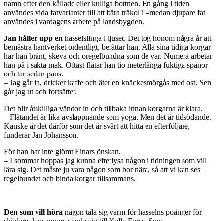
namn efter den kållade eller kulliga bottnen. En gång i tiden
användes vida fatvarianter till att bära träkol i –medan djupare fat
användes i vardagens arbete på landsbygden.
Jan håller upp en
hasselslinga i ljuset. Det tog honom några år att
bemästra hantverket ordentligt, berättar han. Alla sina tidiga korgar
har han bränt, skeva och oregelbundna som de var. Numera arbetar
han på i sakta mak. Oftast flätar han tio meterlånga fuktiga spånor
och tar sedan paus.
– Jag går in, dricker kaffe och äter en knäckesmörgås med ost. Sen
går jag ut och fortsätter.
Det blir åtskilliga vändor in och tillbaka innan korgarna är klara.
– Flätandet är lika avslappnande som yoga. Men det är tidsödande.
Kanske är det därför som det är svårt att hitta en efterföljare,
funderar Jan Johansson.
För han har inte glömt Einars önskan.
– I sommar hoppas jag kunna efterlysa någon i tidningen som vill
lära sig. Det måste ju vara någon som bor nära, så att vi kan ses
regelbundet och binda korgar tillsammans.
Den som vill höra
någon tala sig varm för hasselns poänger för
slöjdare, kan annars vända sig till Kalle Forss. Som