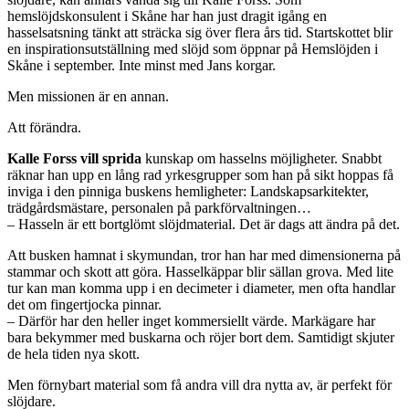
hemslöjdskonsulent i Skåne har han just dragit igång en
hasselsatsning tänkt att sträcka sig över flera års tid. Startskottet blir
en inspirationsutställning med slöjd som öppnar på Hemslöjden i
Skåne i september. Inte minst med Jans korgar.
Men missionen är en annan.
Att förändra.
Kalle Forss vill sprida
kunskap om hasselns möjligheter. Snabbt
räknar han upp en lång rad yrkesgrupper som han på sikt hoppas få
inviga i den pinniga buskens hemligheter: Landskapsarkitekter,
trädgårdsmästare, personalen på parkförvaltningen…
– Hasseln är ett bortglömt slöjdmaterial. Det är dags att ändra på det.
Att busken hamnat i skymundan, tror han har med dimensionerna på
stammar och skott att göra. Hasselkäppar blir sällan grova. Med lite
tur kan man komma upp i en decimeter i diameter, men ofta handlar
det om fingertjocka pinnar.
– Därför har den heller inget kommersiellt värde. Markägare har
bara bekymmer med buskarna och röjer bort dem. Samtidigt skjuter
de hela tiden nya skott.
Men förnybart material som få andra vill dra nytta av, är perfekt för
slöjdare.