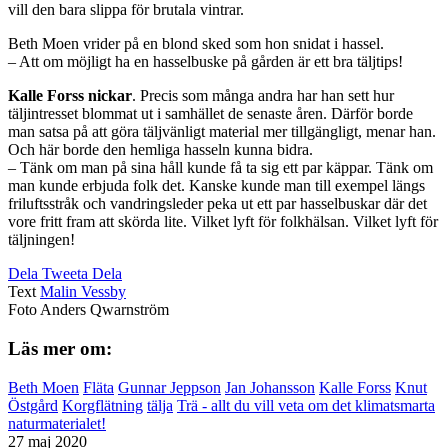
vill den bara slippa för brutala vintrar.
Beth Moen vrider på en blond sked som hon snidat i hassel.
– Att om möjligt ha en hasselbuske på gården är ett bra täljtips!
Kalle Forss nickar
. Precis som många andra har han sett hur
täljintresset blommat ut i samhället de senaste åren. Därför borde
man satsa på att göra täljvänligt material mer tillgängligt, menar han.
Och här borde den hemliga hasseln kunna bidra.
– Tänk om man på sina håll kunde få ta sig ett par käppar. Tänk om
man kunde erbjuda folk det. Kanske kunde man till exempel längs
friluftsstråk och vandringsleder peka ut ett par hasselbuskar där det
vore fritt fram att skörda lite. Vilket lyft för folkhälsan. Vilket lyft för
täljningen!
Dela
Tweeta
Dela
Text
Malin Vessby
Foto
Anders Qwarnström
Läs mer om:
Beth Moen
Fläta
Gunnar Jeppson
Jan Johansson
Kalle Forss
Knut
Östgård
Korgflätning
tälja
Trä - allt du vill veta om det klimatsmarta
naturmaterialet!
27 maj 2020