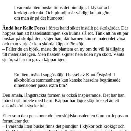
I varenda liten buske finns det pinndjur. I klykor och
krokigt och rakt. Och pinndjur är väldigt kul att göra
om man är på det humöret!
Ändå har Kalle Forss
i första hand siktet inställt på skolgårdar. Där
hoppas han att hasselsatsningen ska kunna slå rot. Tänk att ha ett par
buskar på skolgården, säger han, där barnen kan se materialet växa
och man varje år kan skörda käppar för slöjd.
– Fäller du en björk, måste du plantera en ny om du vill få tillgång
till materialet igen. Men hasseln skjuter hela tiden nya skott. Vänta
sju år, så har du grova käppar igen.
En liten, målad supgås täljd i hassel av Knut Östgård. I
alkoholrika sammanhang kan kanske hasselns begränsade
dimensioner passa extra bra?
Den smala, långsträckta formen är också inspirerande. Det har han
märkt i sitt arbete med barn. Käppar har lägre slöjdtröskel än ett
anspråksfullt stycke trä.
Eller som den pensionerade hemslöjdskonsulenten Gunnar Jeppsson
formulerar det:
– I varenda liten buske finns det pinndjur. I klykor och krokigt och