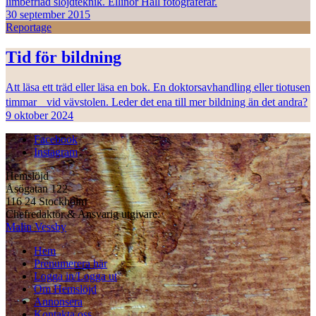
limbefriad slöjdteknik. Ellinor Hall fotograferar.
30 september 2015
Reportage
Tid för bildning
Att läsa ett träd eller läsa en bok. En doktorsavhandling eller tiotusen
timmar vid vävstolen. Leder det ena till mer bildning än det andra?
9 oktober 2024
Facebook
Instagram
Hemslöjd
Åsögatan 122
116 24 Stockholm
Chefredaktör & Ansvarig utgivare:
Malin Vessby
Hem
Prenumerera här
Logga in/Logga ut
Om Hemslöjd
Annonsera
Kontakta oss