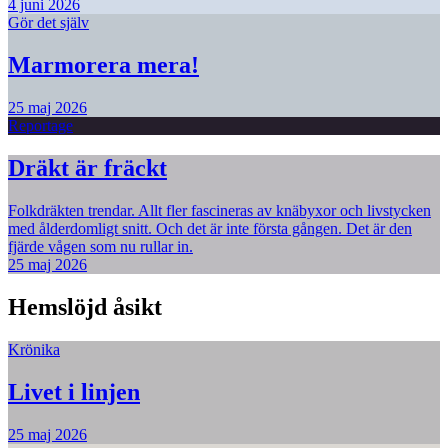
4 juni 2026
Gör det själv
Marmorera mera!
25 maj 2026
Reportage
Dräkt är fräckt
Folkdräkten trendar. Allt fler fascineras av knäbyxor och livstycken
med ålderdomligt snitt. Och det är inte första gången. Det är den
fjärde vågen som nu rullar in.
25 maj 2026
Hemslöjd åsikt
Krönika
Livet i linjen
25 maj 2026