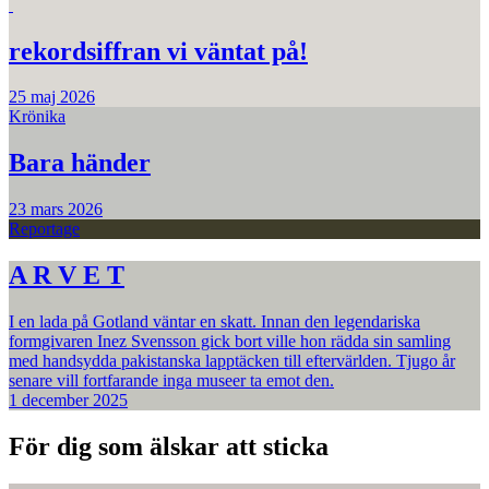
rekordsiffran vi väntat på!
25 maj 2026
Krönika
Bara händer
23 mars 2026
Reportage
A R V E T
I en lada på Gotland väntar en skatt. Innan den legendariska
formgivaren Inez Svensson gick bort ville hon rädda sin samling
med handsydda pakistanska lapptäcken till eftervärlden. Tjugo år
senare vill fortfarande inga museer ta emot den.
1 december 2025
För dig som älskar att sticka