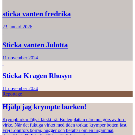
sticka vanten fredrika
23 januari 2026
Sticka vanten Julotta
11 november 2024
Sticka Kragen Rhosyn
11 november 2024
Reportage
Hjälp jag krympte burken!
Krympburkar täljs i färskt trä. Bottenplattan däremot görs av torrt
virke. När det fuktiga virket med tiden torkar, krymper botten fast.
Frej Lonnfors borrar, hugger och berättar om en urgammal,