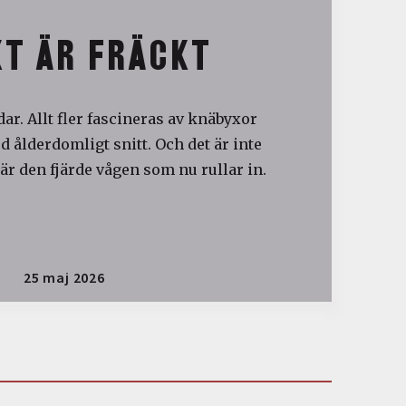
T ÄR FRÄCKT
ar. Allt fler fascineras av knäbyxor
 ålderdomligt snitt. Och det är inte
är den fjärde vågen som nu rullar in.
25 maj 2026