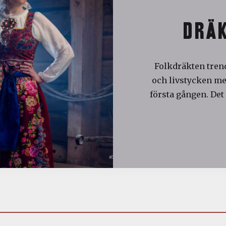
DRÄK
Folkdräkten trend
och livstycken med
första gången. Det 