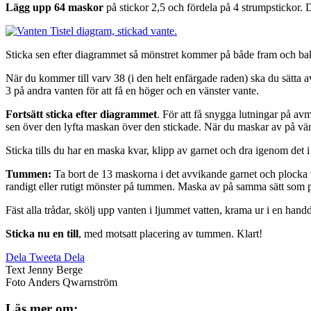
Lägg upp 64 maskor
på stickor 2,5 och fördela på 4 strumpstickor. D
Sticka sen efter diagrammet så mönstret kommer på både fram och ba
När du kommer till varv 38 (i den helt enfärgade raden) ska du sätta 
3 på andra vanten för att få en höger och en vänster vante.
Fortsätt sticka efter diagrammet
. För att få snygga lutningar på av
sen över den lyfta maskan över den stickade. När du maskar av på vänst
Sticka tills du har en maska kvar, klipp av garnet och dra igenom det i
Tummen:
Ta bort de 13 maskorna i det avvikande garnet och plocka up
randigt eller rutigt mönster på tummen. Maska av på samma sätt som 
Fäst alla trådar, skölj upp vanten i ljummet vatten, krama ur i en handd
Sticka nu en till
, med motsatt placering av tummen. Klart!
Dela
Tweeta
Dela
Text
Jenny Berge
Foto
Anders Qwarnström
Läs mer om: