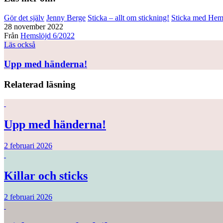
Gör det själv
Jenny Berge
Sticka – allt om stickning!
Sticka med Hem
28 november 2022
Från
Hemslöjd 6/2022
Läs också
Upp med händerna!
Relaterad läsning
Upp med händerna!
2 februari 2026
Killar och sticks
2 februari 2026