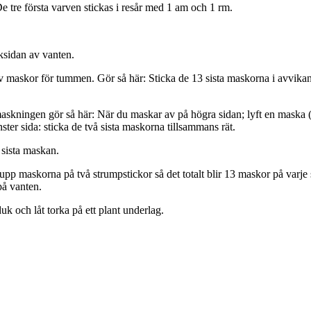
e tre första varven stickas i resår med 1 am och 1 rm.
ksidan av vanten.
av maskor för tummen. Gör så här: Sticka de 13 sista maskorna i avvikan
maskningen gör så här: När du maskar av på högra sidan; lyft en maska (s
er sida: sticka de två sista maskorna tillsammans rät.
 sista maskan.
p maskorna på två strumpstickor så det totalt blir 13 maskor på varje s
på vanten.
uk och låt torka på ett plant underlag.