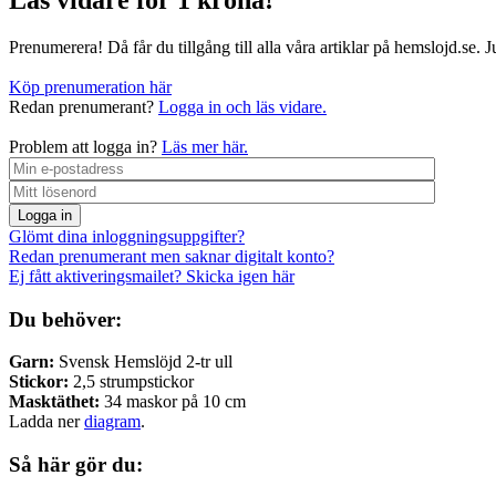
Prenumerera! Då får du tillgång till alla våra artiklar på hemslojd.se. 
Köp prenumeration här
Redan prenumerant?
Logga in och läs vidare.
Problem att logga in?
Läs mer här.
Logga in
Glömt dina inloggningsuppgifter?
Redan prenumerant men saknar digitalt konto?
Ej fått aktiveringsmailet? Skicka igen här
Du behöver:
Garn:
Svensk Hemslöjd 2-tr ull
Stickor:
2,5 strumpstickor
Masktäthet:
34 maskor på 10 cm
Ladda ner
diagram
.
Så här gör du: