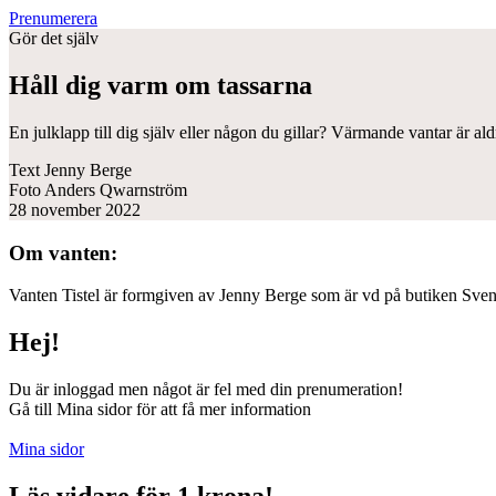
Prenumerera
Gör det själv
Håll dig varm om tassarna
En julklapp till dig själv eller någon du gillar? Värmande vantar är aldr
Text
Jenny Berge
Foto
Anders Qwarnström
28 november 2022
Om vanten:
Vanten Tistel är formgiven av Jenny Berge som är vd på butiken Sven
Hej!
Du är inloggad men något är fel med din prenumeration!
Gå till Mina sidor för att få mer information
Mina sidor
Läs vidare för 1 krona!