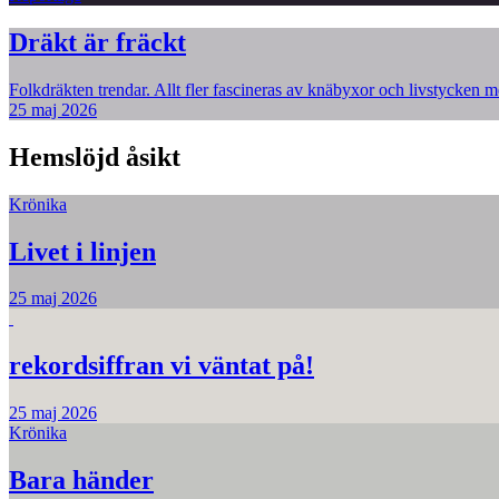
Dräkt är fräckt
Folkdräkten trendar. Allt fler fascineras av knäbyxor och livstycken me
25 maj 2026
Hemslöjd åsikt
Krönika
Livet i linjen
25 maj 2026
rekordsiffran vi väntat på!
25 maj 2026
Krönika
Bara händer