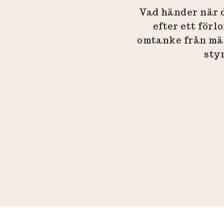
Vad händer när d
efter ett för
omtanke från män
sty