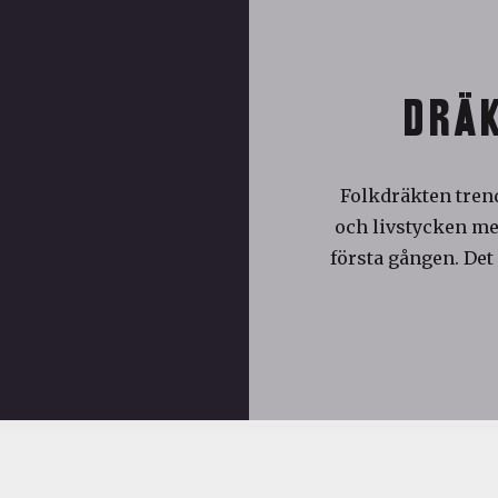
DRÄK
Folkdräkten trend
och livstycken med
första gången. Det 