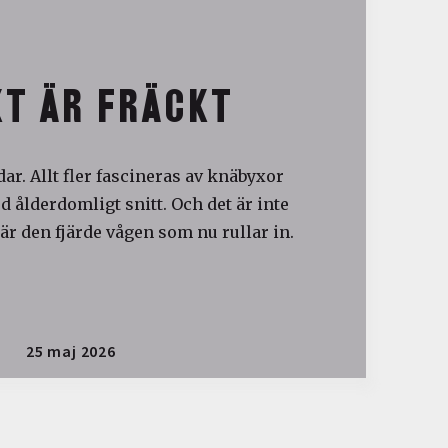
T ÄR FRÄCKT
ar. Allt fler fascineras av knäbyxor
 ålderdomligt snitt. Och det är inte
är den fjärde vågen som nu rullar in.
25 maj 2026