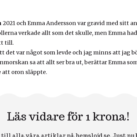
n
2021 och Emma Andersson var gravid med sitt and
lerna verkade allt som det skulle, men Emma hade
 till.
att det var något som levde och jag minns att jag b
rnmorskan sa att allt ser bra ut, berättar Emma so
att oron släppte.
Läs vidare för 1 krona!
till alla våra artiklar på hemslojd.se. Just nu