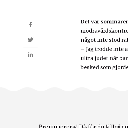
Det var sommare
mödravårdskontrol
något inte stod rätt
– Jag trodde inte 
ultraljudet när ba
besked som gjorde 
Prenumerera! Då får du tillgång 