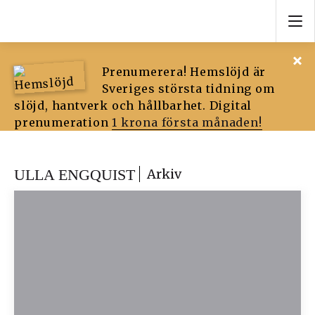
Prenumerera! Hemslöjd är
Sveriges största tidning om
slöjd, hantverk och hållbarhet. Digital
prenumeration
1 krona första månaden!
ULLA ENGQUIST
Arkiv