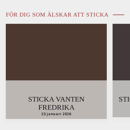
FÖR DIG SOM ÄLSKAR ATT STICKA
STICKA VANTEN
ST
FREDRIKA
23 januari 2026