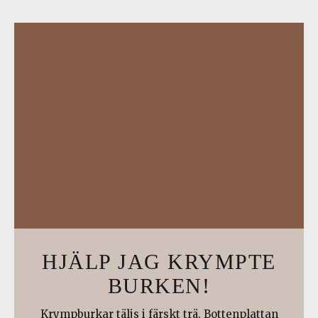
HJÄLP JAG KRYMPTE
BURKEN!
Krympburkar täljs i färskt trä. Bottenplattan