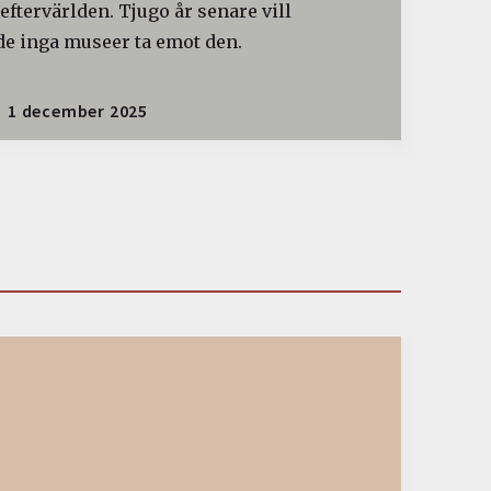
 eftervärlden. Tjugo år senare vill
de inga museer ta emot den.
1 december 2025