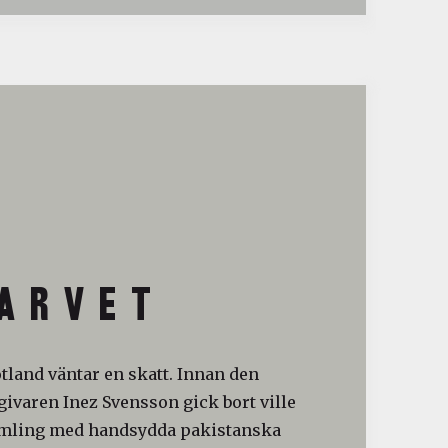
A R V E T
otland väntar en skatt. Innan den
ivaren Inez Svensson gick bort ville
amling med handsydda pakistanska