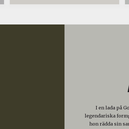
I en lada på G
legendariska formg
hon rädda sin s