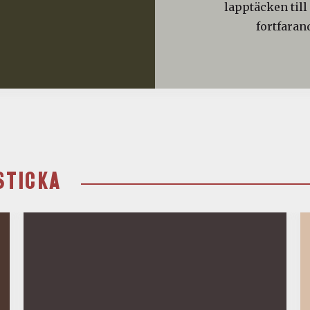
lapptäcken till
fortfaran
STICKA