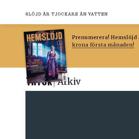
SLÖJD ÄR TJOCKARE ÄN VATTEN
Prenumerera! Hemslöjd ä
krona första månaden!
TRYCK
Arkiv