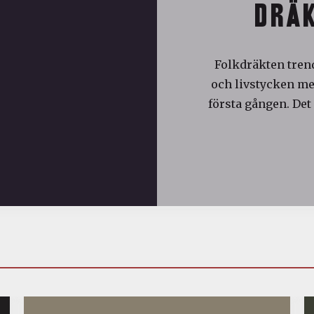
DRÄK
Folkdräkten trend
och livstycken med
första gången. Det 