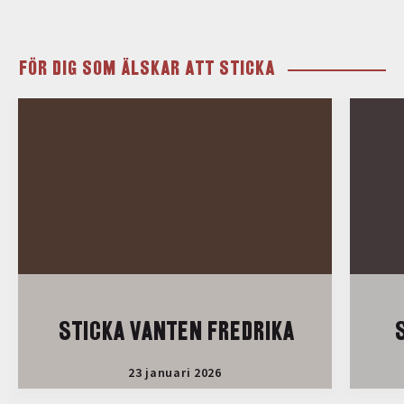
FÖR DIG SOM ÄLSKAR ATT STICKA
STICKA VANTEN FREDRIKA
S
23 januari 2026