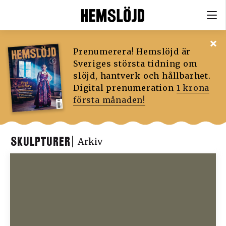
Prenumerera! Hemslöjd är
Sveriges största tidning om
slöjd, hantverk och hållbarhet.
Digital prenumeration
1 krona
första månaden!
SKULPTURER
Arkiv