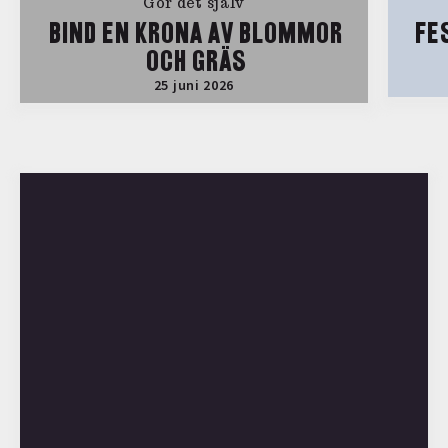
Gör det själv
BIND EN KRONA AV BLOMMOR
FE
OCH GRÄS
25 juni 2026