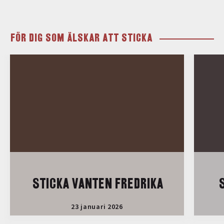
FÖR DIG SOM ÄLSKAR ATT STICKA
STICKA VANTEN FREDRIKA
S
23 januari 2026