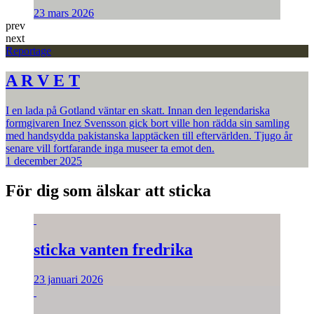
23 mars 2026
prev
next
Reportage
A R V E T
I en lada på Gotland väntar en skatt. Innan den legendariska
formgivaren Inez Svensson gick bort ville hon rädda sin samling
med handsydda pakistanska lapptäcken till eftervärlden. Tjugo år
senare vill fortfarande inga museer ta emot den.
1 december 2025
För dig som älskar att sticka
sticka vanten fredrika
23 januari 2026