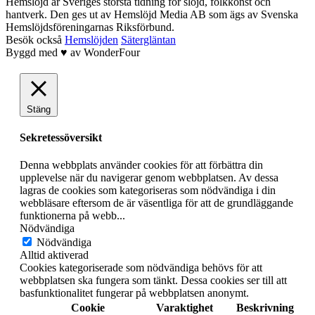
Hemslöjd är Sveriges största tidning för slöjd, folkkonst och
hantverk. Den ges ut av Hemslöjd Media AB som ägs av Svenska
Hemslöjdsföreningarnas Riksförbund.
Besök också
Hemslöjden
Sätergläntan
Byggd med
♥
av
WonderFour
Stäng
Sekretessöversikt
Denna webbplats använder cookies för att förbättra din
upplevelse när du navigerar genom webbplatsen. Av dessa
lagras de cookies som kategoriseras som nödvändiga i din
webbläsare eftersom de är väsentliga för att de grundläggande
funktionerna på webb
...
Nödvändiga
Nödvändiga
Alltid aktiverad
Cookies kategoriserade som nödvändiga behövs för att
webbplatsen ska fungera som tänkt. Dessa cookies ser till att
basfunktionalitet fungerar på webbplatsen anonymt.
Cookie
Varaktighet
Beskrivning