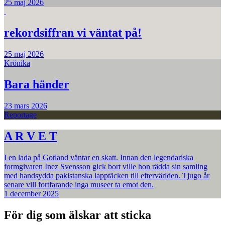
25 maj 2026
rekordsiffran vi väntat på!
25 maj 2026
Krönika
Bara händer
23 mars 2026
Reportage
A R V E T
I en lada på Gotland väntar en skatt. Innan den legendariska
formgivaren Inez Svensson gick bort ville hon rädda sin samling
med handsydda pakistanska lapptäcken till eftervärlden. Tjugo år
senare vill fortfarande inga museer ta emot den.
1 december 2025
För dig som älskar att sticka