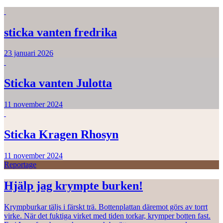
sticka vanten fredrika
23 januari 2026
Sticka vanten Julotta
11 november 2024
Sticka Kragen Rhosyn
11 november 2024
Reportage
Hjälp jag krympte burken!
Krympburkar täljs i färskt trä. Bottenplattan däremot görs av torrt
virke. När det fuktiga virket med tiden torkar, krymper botten fast.