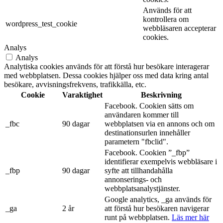
Används för att
kontrollera om
wordpress_test_cookie
webbläsaren accepterar
cookies.
Analys
Analys
Analytiska cookies används för att förstå hur besökare interagerar
med webbplatsen. Dessa cookies hjälper oss med data kring antal
besökare, avvisningsfrekvens, trafikkälla, etc.
Cookie
Varaktighet
Beskrivning
Facebook. Cookien sätts om
användaren kommer till
_fbc
90 dagar
webbplatsen via en annons och om
destinationsurlen innehåller
parametern "fbclid".
Facebook. Cookien ”_fbp”
identifierar exempelvis webbläsare i
_fbp
90 dagar
syfte att tillhandahålla
annonserings- och
webbplatsanalystjänster.
Google analytics, _ga används för
_ga
2 år
att förstå hur besökaren navigerar
runt på webbplatsen.
Läs mer här