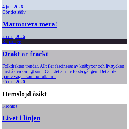
4 juni 2026
Gör det själv
Marmorera mera!
25 maj 2026
Reportage
Dräkt är fräckt
Folkdräkten trendar. Allt fler fascineras av knäbyxor och livstycken
med ålderdomligt snitt. Och det är inte första gången. Det är den
fjärde vågen som nu rullar in.
25 maj 2026
Hemslöjd åsikt
Krönika
Livet i linjen