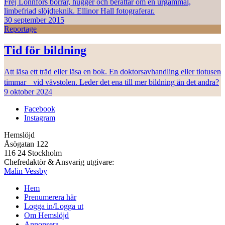
Frej Lonnfors borrar, hugger och berättar om en urgammal,
limbefriad slöjdteknik. Ellinor Hall fotograferar.
30 september 2015
Reportage
Tid för bildning
Att läsa ett träd eller läsa en bok. En doktorsavhandling eller tiotusen
timmar vid vävstolen. Leder det ena till mer bildning än det andra?
9 oktober 2024
Facebook
Instagram
Hemslöjd
Åsögatan 122
116 24 Stockholm
Chefredaktör & Ansvarig utgivare:
Malin Vessby
Hem
Prenumerera här
Logga in/Logga ut
Om Hemslöjd
Annonsera