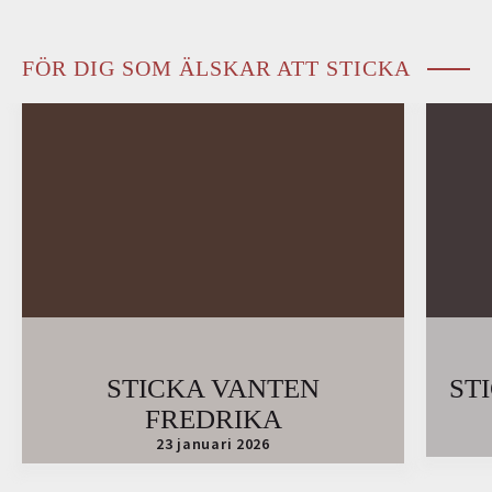
FÖR DIG SOM ÄLSKAR ATT STICKA
STICKA VANTEN
ST
FREDRIKA
23 januari 2026