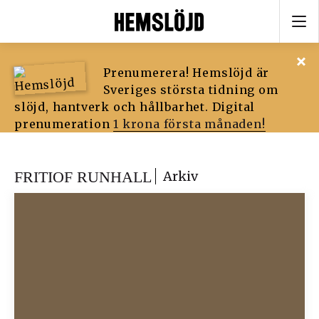
Prenumerera! Hemslöjd är
Sveriges största tidning om
slöjd, hantverk och hållbarhet. Digital
prenumeration
1 krona första månaden!
FRITIOF RUNHALL
Arkiv