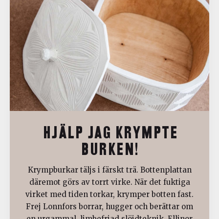
HJÄLP JAG KRYMPTE
BURKEN!
Krympburkar täljs i färskt trä. Bottenplattan
däremot görs av torrt virke. När det fuktiga
virket med tiden torkar, krymper botten fast.
Frej Lonnfors borrar, hugger och berättar om
en urgammal, limbefriad slöjdteknik. Ellinor