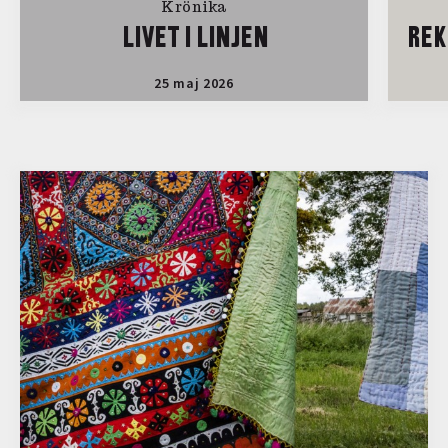
Krönika
LIVET I LINJEN
REK
25 maj 2026