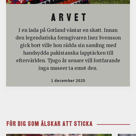
A R V E T
I en lada på Gotland väntar en skatt. Innan
den legendariska formgivaren Inez Svensson
gick bort ville hon rädda sin samling med
handsydda pakistanska lapptäcken till
eftervärlden. Tjugo år senare vill fortfarande
inga museer ta emot den.
1 december 2025
FÖR DIG SOM ÄLSKAR ATT STICKA