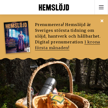
Prenumerera! Hemslöjd är
Sveriges största tidning om
slöjd, hantverk och hållbarhet.
Digital prenumeration
1 krona
första månaden!