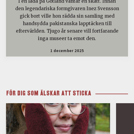
I en lada på Gotland väntar en skatt. Innan
den legendariska formgivaren Inez Svensson
gick bort ville hon rädda sin samling med
handsydda pakistanska lapptäcken till
eftervärlden. Tjugo år senare vill fortfarande
inga museer ta emot den.
1 december 2025
FÖR DIG SOM ÄLSKAR ATT STICKA