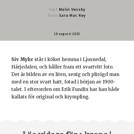
Text
Malin Vessby
Foto
Sara Mac Key
18 augusti 2025
Siv Myhr
står i köket hemma i Ljusnedal,
Härjedalen, och håller fram ett svartvitt foto.
Det är bilden av en liten, senig och plirögd man
med en stor svart hatt, fotad i början av 1900-
talet. I efterorden om Erik Fundin har han både
kallats för original och krympling.