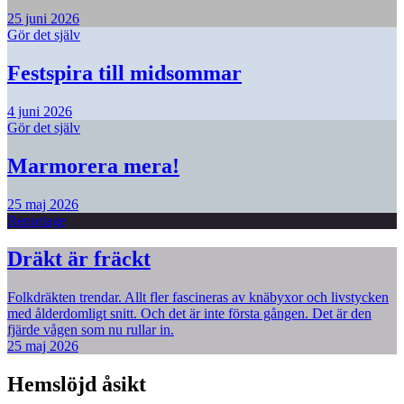
25 juni 2026
Gör det själv
Festspira till midsommar
4 juni 2026
Gör det själv
Marmorera mera!
25 maj 2026
Reportage
Dräkt är fräckt
Folkdräkten trendar. Allt fler fascineras av knäbyxor och livstycken
med ålderdomligt snitt. Och det är inte första gången. Det är den
fjärde vågen som nu rullar in.
25 maj 2026
Hemslöjd åsikt