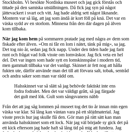
Stockholm. Vi besökte Nordiska museet och jag gick förstås och
tittade på den samiska utställningen. Då fick jag syn på något
jättevackert i svart och vitt. Jag hade aldrig sett något liknande.
Montern var så låg, att jag som ändå är kort föll på knä. Det var en
väska sydd av en storlom. Minnena från den där dagen på älven
kom tillbaka.
När jag kom hem
på sommaren pratade jag med några av dem som
fiskade efter älven. »Om ni får en lom i nätet, tänk på mig«, sa jag.
Det tog nio år, sedan jag fick napp. Under den tiden hade jag farit
runt och frågat vad folk visste om lomväskor. Jag fick veta en hel
del. Det var ingen som hade sytt en lomskinnspåse i modern tid,
men gammalt tillbaka var det vanligt. Skinnet är fett nog att hålla
fukten ute, därför använde man det till att förvara salt, tobak, sentråd
och andra saker som man var rädd om.
Halsskinnet var så slätt så jag behövde faktiskt inte ens
fodra fodralet. Men det var väldigt grått, så jag färgade
det gult med lök. Gult som sångsvanens näbb
Från det att jag såg lommen på museet tog det tio år innan min egen
väska var klar. Så lång kan väntan vara på ett slöjdmaterial. Jag
visste precis hur jag skulle flå den. Gör man på rätt sätt kan man
använda halsskinnet som ett lock. När jag väl började sy gick det på
ett kick eftersom jag hade haft så lång tid på mig att fundera. Jag