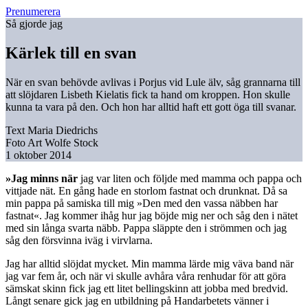
Prenumerera
Så gjorde jag
Kärlek till en svan
När en svan behövde avlivas i Porjus vid Lule älv, såg grannarna till
att slöjdaren Lisbeth Kielatis fick ta hand om kroppen. Hon skulle
kunna ta vara på den. Och hon har alltid haft ett gott öga till svanar.
Text
Maria Diedrichs
Foto
Art Wolfe Stock
1 oktober 2014
»Jag minns när
jag var liten och följde med mamma och pappa och
vittjade nät. En gång hade en storlom fastnat och drunknat. Då sa
min pappa på samiska till mig »Den med den vassa näbben har
fastnat«. Jag kommer ihåg hur jag böjde mig ner och såg den i nätet
med sin långa svarta näbb. Pappa släppte den i strömmen och jag
såg den försvinna iväg i virvlarna.
Jag har alltid slöjdat mycket. Min mamma lärde mig väva band när
jag var fem år, och när vi skulle avhåra våra renhudar för att göra
sämskat skinn fick jag ett litet bellingskinn att jobba med bredvid.
Långt senare gick jag en utbildning på Handarbetets vänner i