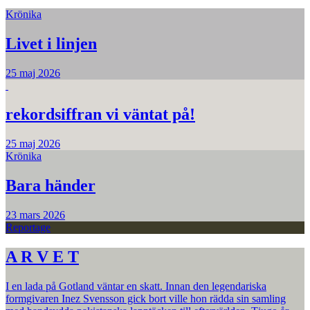
Krönika
Livet i linjen
25 maj 2026
rekordsiffran vi väntat på!
25 maj 2026
Krönika
Bara händer
23 mars 2026
Reportage
A R V E T
I en lada på Gotland väntar en skatt. Innan den legendariska
formgivaren Inez Svensson gick bort ville hon rädda sin samling