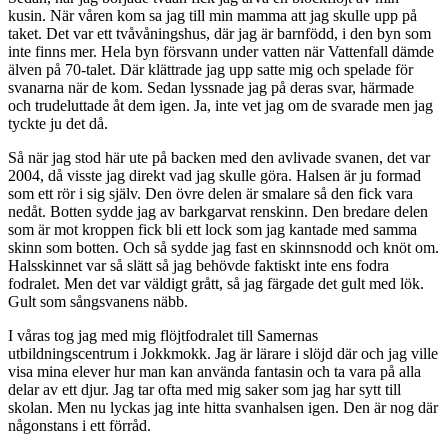
kusin. När våren kom sa jag till min mamma att jag skulle upp på
taket. Det var ett tvåvåningshus, där jag är barnfödd, i den byn som
inte finns mer. Hela byn försvann under vatten när Vattenfall dämde
älven på 70-talet. Där klättrade jag upp satte mig och spelade för
svanarna när de kom. Sedan lyssnade jag på deras svar, härmade
och trudeluttade åt dem igen. Ja, inte vet jag om de svarade men jag
tyckte ju det då.
Så när jag stod här ute på backen med den avlivade svanen, det var
2004, då visste jag direkt vad jag skulle göra. Halsen är ju formad
som ett rör i sig själv. Den övre delen är smalare så den fick vara
nedåt. Botten sydde jag av barkgarvat renskinn. Den bredare delen
som är mot kroppen fick bli ett lock som jag kantade med samma
skinn som botten. Och så sydde jag fast en skinnsnodd och knöt om.
Halsskinnet var så slätt så jag behövde faktiskt inte ens fodra
fodralet. Men det var väldigt grått, så jag färgade det gult med lök.
Gult som sångsvanens näbb.
I våras tog jag med mig flöjtfodralet till Samernas
utbildningscentrum i Jokkmokk. Jag är lärare i slöjd där och jag ville
visa mina elever hur man kan använda fantasin och ta vara på alla
delar av ett djur. Jag tar ofta med mig saker som jag har sytt till
skolan. Men nu lyckas jag inte hitta svanhalsen igen. Den är nog där
någonstans i ett förråd.