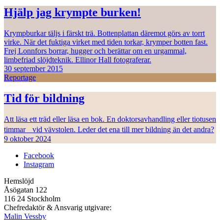
Hjälp jag krympte burken!
Krympburkar täljs i färskt trä. Bottenplattan däremot görs av torrt
virke. När det fuktiga virket med tiden torkar, krymper botten fast.
Frej Lonnfors borrar, hugger och berättar om en urgammal,
limbefriad slöjdteknik. Ellinor Hall fotograferar.
30 september 2015
Reportage
Tid för bildning
Att läsa ett träd eller läsa en bok. En doktorsavhandling eller tiotusen
timmar vid vävstolen. Leder det ena till mer bildning än det andra?
9 oktober 2024
Facebook
Instagram
Hemslöjd
Åsögatan 122
116 24 Stockholm
Chefredaktör & Ansvarig utgivare:
Malin Vessby