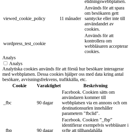
etidningswebbplatsen.
Används för att spara
om besökaren gett
viewed_cookie_policy
11 månader
samtycke eller inte till
användandet av
cookies.
Används för att
kontrollera om
wordpress_test_cookie
webbläsaren accepterar
cookies.
Analys
Analys
Analytiska cookies används för att förstå hur besökare interagerar
med webbplatsen. Dessa cookies hjälper oss med data kring antal
besökare, avvisningsfrekvens, trafikkälla, etc.
Cookie
Varaktighet
Beskrivning
Facebook. Cookien sätts om
användaren kommer till
_fbc
90 dagar
webbplatsen via en annons och om
destinationsurlen innehåller
parametern "fbclid".
Facebook. Cookien ”_fbp”
identifierar exempelvis webbläsare i
_fbp
90 dagar
syfte att tillhandahålla