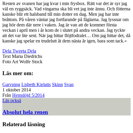
Resten av svanen har jag kvar i min frysbox. Rätt var det är syr jag
väl en ryggsäck. Vad vingarna ska bli vet jag inte ännu. Och fötterna
kanske blir ett halsband till min dotter en dag. Men jag har inte
bråttom. På våren väntar jag fortfarande på fåglarna. Jag lyssnar om
jag hör dem där nere i vaken. Jag är van att de kommer första
veckan i april men i år kom de i slutet på andra veckan. Jag tyckte
att det var lite sent. När jag hittar flöjtfodralet… Om jag hittar det, då
kanske jag spelar en trudelutt åt dem nästa år igen, bara som tack.«
Dela
Tweeta
Dela
Text
Maria Diedrichs
Foto
Art Wolfe Stock
Läs mer om:
Garvning
Lisbeth Kielatis
Skinn
Svan
1 oktober 2014
Från
Hemslöjd 5/2014
Läs också
Absolut hela renen
Relaterad läsning