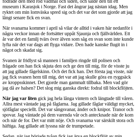
fodrade den med röd vadmal och siden, och sålde den till ett
museum i Karasjok i Norge. Fast det ångrar jag nästan idag. Men
ryktet om min lomväska spred sig och det var det som gjorde att jag
långt senare fick en svan.
När svanarna kommer i april så vilar de alltid i vaken här nedanför i
några veckor innan de fortsätter uppåt Sjaunja och fjällvärlden. Ett
år var det en familj tvärs över älven som såg en svan som inte kunde
lyfta när det var dags att flyga vidare. Den hade kanske flugit in i
något och skadat sig.
Svanen är fridlyst så mannen i familjen ringde till polisen och
frågade om han fick skjuta den och ge den till mig, för de visste ju
att jag gillade fågelskinn. Och det fick han. Det första jag visste, när
jag fick svanen hem till mig, det var att jag skulle göra en ryggsäck
av kroppsskinnet. Det gjorde man gammalt tillbaka. Men vad gör
jag då av halsen? Det slog mig ganska direkt: fodral till blockflöjten.
När jag var liten
gick jag hela långa vintern och längtade till våren.
Allra mest väntade jag på fåglarna. Jag gillade fåglar väldigt mycket,
sjöfåglar speciellt. Det var sångsvanar, änder och knipor. Tranor och
spovar. Jag väntade på dem varenda vår och antecknade när de kom
och när de for. Det var mitt nöje. Och svanarna var särskilt stora och
häftiga. Jag gillade att lyssna när de trumpetade.
Sedan, när jag började tvåan fick jag ärva en blockflöjt av min