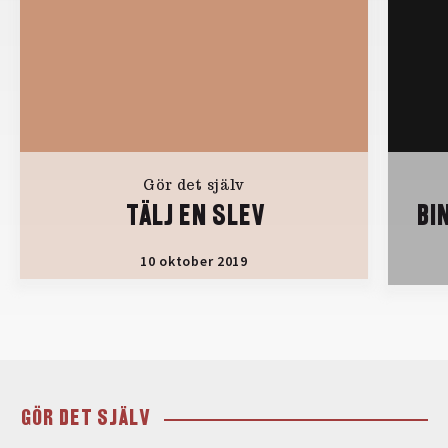
Gör det själv
TÄLJ EN SLEV
BI
10 oktober 2019
GÖR DET SJÄLV