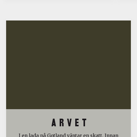
A R V E T
I en lada på Gotland väntar en skatt. Innan