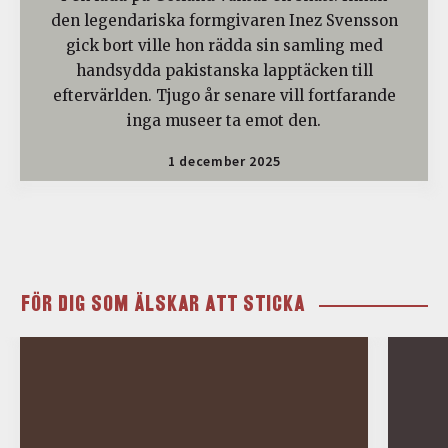
den legendariska formgivaren Inez Svensson
gick bort ville hon rädda sin samling med
handsydda pakistanska lapptäcken till
eftervärlden. Tjugo år senare vill fortfarande
inga museer ta emot den.
1 december 2025
FÖR DIG SOM ÄLSKAR ATT STICKA