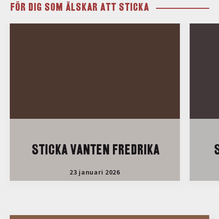
FÖR DIG SOM ÄLSKAR ATT STICKA
STICKA VANTEN FREDRIKA
S
23 januari 2026