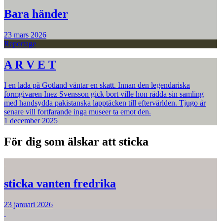
Bara händer
23 mars 2026
Reportage
A R V E T
I en lada på Gotland väntar en skatt. Innan den legendariska
formgivaren Inez Svensson gick bort ville hon rädda sin samling
med handsydda pakistanska lapptäcken till eftervärlden. Tjugo år
senare vill fortfarande inga museer ta emot den.
1 december 2025
För dig som älskar att sticka
sticka vanten fredrika
23 januari 2026