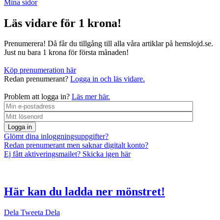
Mina sidor
Läs vidare för 1 krona!
Prenumerera! Då får du tillgång till alla våra artiklar på hemslojd.se.
Just nu bara 1 krona för första månaden!
Köp prenumeration här
Redan prenumerant?
Logga in och läs vidare.
Problem att logga in?
Läs mer här.
Logga in
Glömt dina inloggningsuppgifter?
Redan prenumerant men saknar digitalt konto?
Ej fått aktiveringsmailet? Skicka igen här
Här kan du ladda ner mönstret!
Dela
Tweeta
Dela