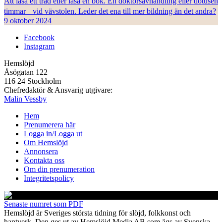
Att läsa ett träd eller läsa en bok. En doktorsavhandling eller tiotusen
timmar vid vävstolen. Leder det ena till mer bildning än det andra?
9 oktober 2024
Facebook
Instagram
Hemslöjd
Åsögatan 122
116 24 Stockholm
Chefredaktör & Ansvarig utgivare:
Malin Vessby
Hem
Prenumerera här
Logga in/Logga ut
Om Hemslöjd
Annonsera
Kontakta oss
Om din prenumeration
Integritetspolicy
Senaste numret som PDF
Hemslöjd är Sveriges största tidning för slöjd, folkkonst och
hantverk. Den ges ut av Hemslöjd Media AB som ägs av Svenska