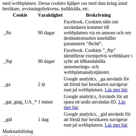
med webbplatsen. Dessa cookies hjälper oss med data kring antal
besökare, avvisningsfrekvens, trafikkälla, etc.
Cookie
Varaktighet
Beskrivning
Facebook. Cookien sätts om
användaren kommer till
_fbc
90 dagar
webbplatsen via en annons och om
destinationsurlen innehåller
parametern "fbclid".
Facebook. Cookien ”_fbp”
identifierar exempelvis webbläsare i
_fbp
90 dagar
syfte att tillhandahålla
annonserings- och
webbplatsanalystjänster.
Google analytics, _ga används för
_ga
2 år
att förstå hur besökaren navigerar
runt på webbplatsen.
Läs mer här
Google analytics, Används för att
_gat_gtag_UA_*
1 minut
spara ett unikt användar-ID.
Läs
mer här
Google analytics, _gid används för
_gid
1 dag
att förstå hur besökaren navigerar
runt på webbplatsen.
Läs mer här
Marknadsföring