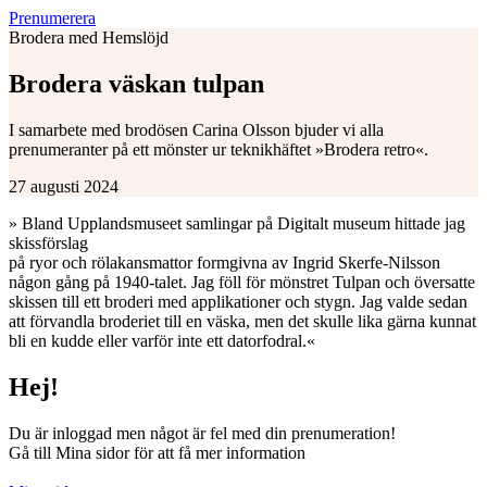
Prenumerera
Brodera med Hemslöjd
Brodera väskan tulpan
I samarbete med brodösen Carina Olsson bjuder vi alla
prenumeranter på ett mönster ur teknikhäftet »Brodera retro«.
27 augusti 2024
» Bland Upplandsmuseet samlingar på Digitalt museum hittade jag
skissförslag
på ryor och rölakansmattor formgivna av Ingrid Skerfe-Nilsson
någon gång på 1940-talet. Jag föll för mönstret Tulpan och översatte
skissen till ett broderi med applikationer och stygn. Jag valde sedan
att förvandla broderiet till en väska, men det skulle lika gärna kunnat
bli en kudde eller varför inte ett datorfodral.«
Hej!
Du är inloggad men något är fel med din prenumeration!
Gå till Mina sidor för att få mer information