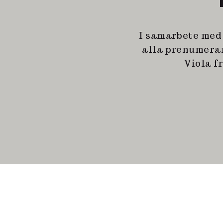
I samarbete med
alla prenumeran
Viola f