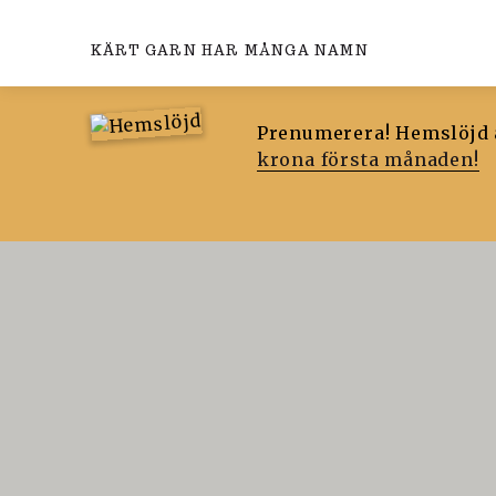
KÄRT GARN HAR MÅNGA NAMN
Prenumerera! Hemslöjd ä
krona första månaden!