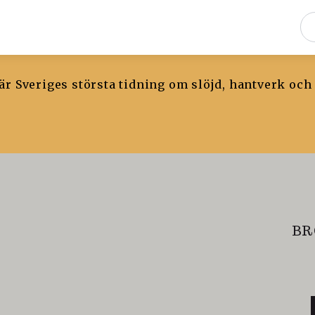
r Sveriges största tidning om slöjd, hantverk och
BR