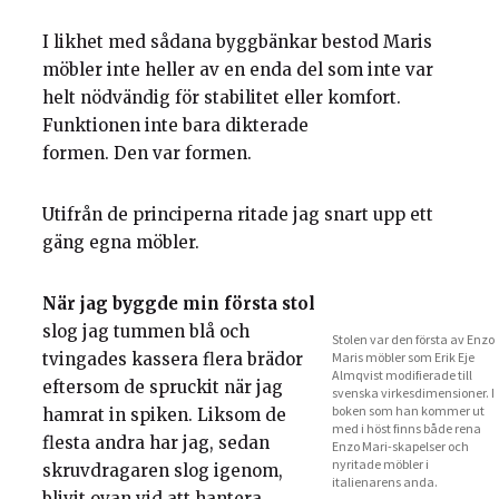
I likhet med sådana byggbänkar bestod Maris
möbler inte heller av en enda del som inte var
helt nödvändig för stabilitet eller komfort.
Funktionen inte bara dikterade
formen. Den var formen.
Utifrån de principerna ritade jag snart upp ett
gäng egna möbler.
När jag byggde min första stol
slog jag tummen blå och
Stolen var den första av Enzo
tvingades kassera flera brädor
Maris möbler som Erik Eje
Almqvist modifierade till
eftersom de spruckit när jag
svenska virkesdimensioner. I
boken som han kommer ut
hamrat in spiken. Liksom de
med i höst finns både rena
flesta andra har jag, sedan
Enzo Mari-skapelser och
nyritade möbler i
skruvdragaren slog igenom,
italienarens anda.
blivit ovan vid att hantera