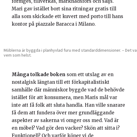
formges, tillverkas, marknadsförs och säljs.
Mari gav istället bort sina ritningar gratis till
alla som skickade ett kuvert med porto till hans
kontor på piazzale Baracca i Milano.
Möblerna är byggda i planhyvlad furu med standarddimensioner. – Det var vik
vem som helst.
Många tolkade boken
som ett utslag av en
nostalgisk längtan till ett förkapitalistiskt
samhälle där människor byggde vad de behövde
istället för att konsumera, men Maris mål var
inte att få folk att sluta handla. Han ville snarare
få dem att fundera över mer grundläggande
aspekter av sakerna vi omger oss med. Vad är
en möbel? Vad gör den vacker? Skön att sitta i?
Funktionell? Och varför köper vi de