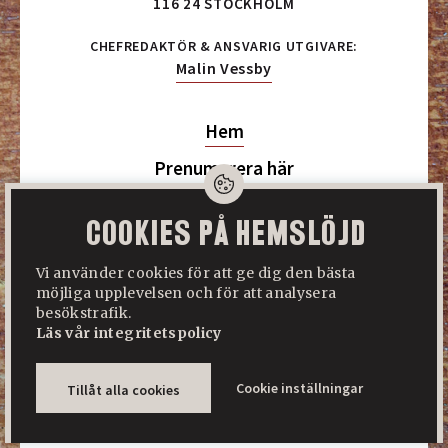
116 24 STOCKHOLM
CHEFREDAKTÖR & ANSVARIG UTGIVARE:
Malin Vessby
Hem
Prenumerera här
Logga in/Logga ut
Cookies på Hemslöjd
Om Hemslöjd
Vi använder cookies för att ge dig den bästa
Annonsera
möjliga upplevelsen och för att analysera
besökstrafik.
Kontakta oss
Läs vår integritetspolicy
Om din prenumeration
Integritetspolicy
Cookie inställningar
Tillåt alla cookies