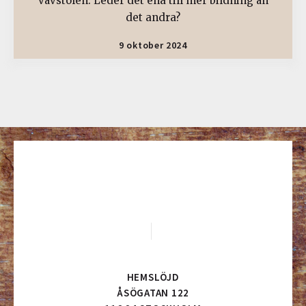
vävstolen. Leder det ena till mer bildning än
det andra?
9 oktober 2024
HEMSLÖJD
ÅSÖGATAN 122