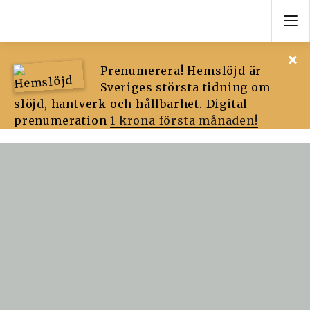
Prenumerera! Hemslöjd är
Sveriges största tidning om
slöjd, hantverk och hållbarhet. Digital
prenumeration
1 krona första månaden!