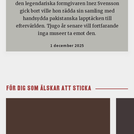
den legendariska formgivaren Inez Svensson
gick bort ville hon rädda sin samling med
handsydda pakistanska lapptäcken till
eftervärlden. Tjugo år senare vill fortfarande
inga museer ta emot den.
1 december 2025
FÖR DIG SOM ÄLSKAR ATT STICKA