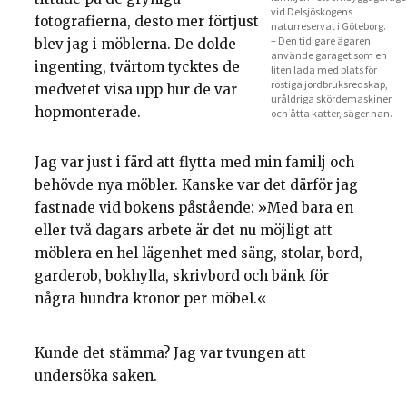
vid Delsjöskogens
fotografierna, desto mer förtjust
naturreservat i Göteborg.
– Den tidigare ägaren
blev jag i möblerna. De dolde
använde garaget som en
ingenting, tvärtom tycktes de
liten lada med plats för
rostiga jordbruksredskap,
medvetet visa upp hur de var
uråldriga skördemaskiner
hopmonterade.
och åtta katter, säger han.
Jag var just i färd att flytta med min familj och
behövde nya möbler. Kanske var det därför jag
fastnade vid bokens påstående: »Med bara en
eller två dagars arbete är det nu möjligt att
möblera en hel lägenhet med säng, stolar, bord,
garderob, bokhylla, skrivbord och bänk för
några hundra kronor per möbel.«
Kunde det stämma? Jag var tvungen att
undersöka saken.