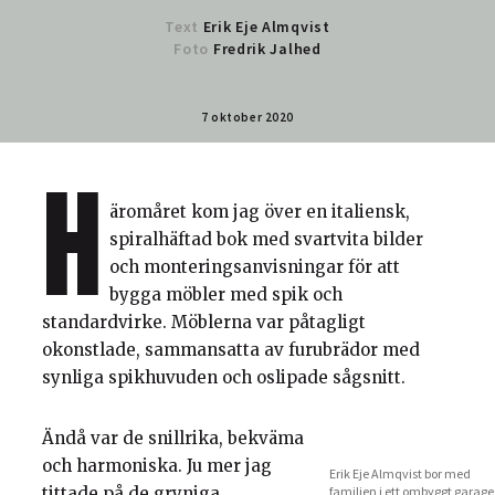
Text
Erik Eje Almqvist
Foto
Fredrik Jalhed
7 oktober 2020
H
äromåret kom jag över en italiensk,
spiralhäftad bok med svartvita bilder
och monteringsanvisningar för att
bygga möbler med spik och
standardvirke. Möblerna var påtagligt
okonstlade, sammansatta av furubrädor med
synliga spikhuvuden och oslipade sågsnitt.
Ändå var de snillrika, bekväma
och harmoniska. Ju mer jag
Erik Eje Almqvist bor med
tittade på de gryniga
familjen i ett ombyggt garage