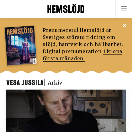
Prenumerera! Hemslöjd är
Sveriges största tidning om
slöjd, hantverk och hållbarhet.
Digital prenumeration
1 krona
första månaden!
VESA JUSSILA
Arkiv