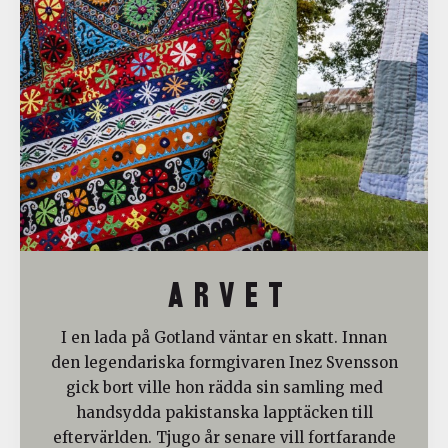
A R V E T
I en lada på Gotland väntar en skatt. Innan
den legendariska formgivaren Inez Svensson
gick bort ville hon rädda sin samling med
handsydda pakistanska lapptäcken till
eftervärlden. Tjugo år senare vill fortfarande