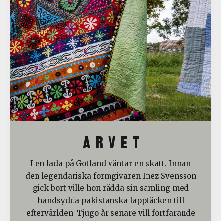
A R V E T
I en lada på Gotland väntar en skatt. Innan
den legendariska formgivaren Inez Svensson
gick bort ville hon rädda sin samling med
handsydda pakistanska lapptäcken till
eftervärlden. Tjugo år senare vill fortfarande