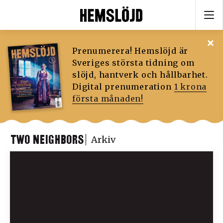
Prenumerera! Hemslöjd är
Sveriges största tidning om
slöjd, hantverk och hållbarhet.
Digital prenumeration
1 krona
första månaden!
TWO NEIGHBORS
Arkiv