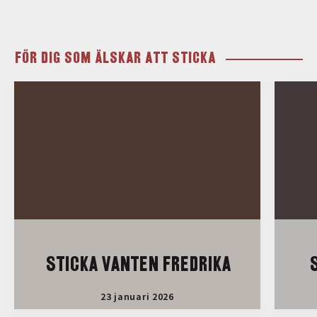
FÖR DIG SOM ÄLSKAR ATT STICKA
STICKA VANTEN FREDRIKA
S
23 januari 2026