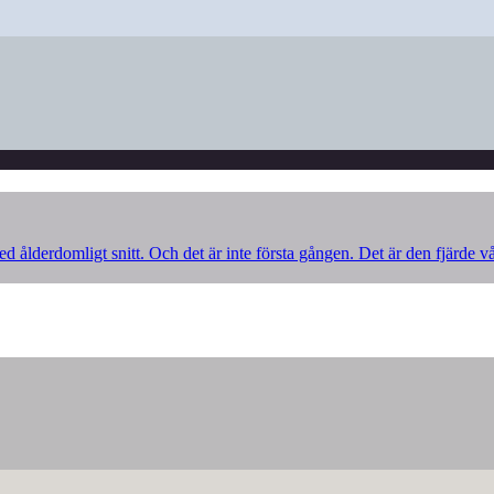
d ålderdomligt snitt. Och det är inte första gången. Det är den fjärde v