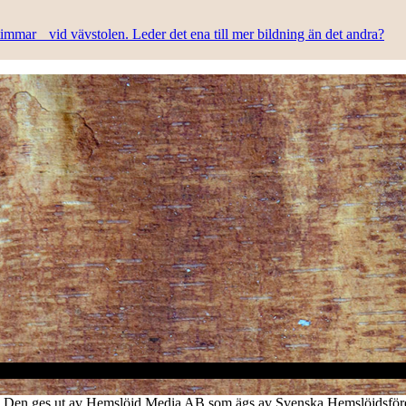
n timmar vid vävstolen. Leder det ena till mer bildning än det andra?
verk. Den ges ut av Hemslöjd Media AB som ägs av Svenska Hemslöjdsfö