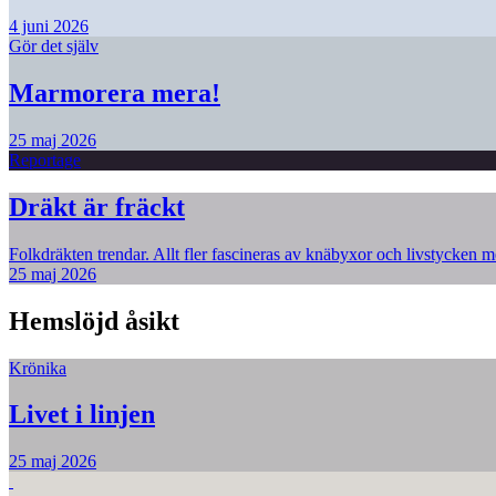
4 juni 2026
Gör det själv
Marmorera mera!
25 maj 2026
Reportage
Dräkt är fräckt
Folkdräkten trendar. Allt fler fascineras av knäbyxor och livstycken me
25 maj 2026
Hemslöjd åsikt
Krönika
Livet i linjen
25 maj 2026