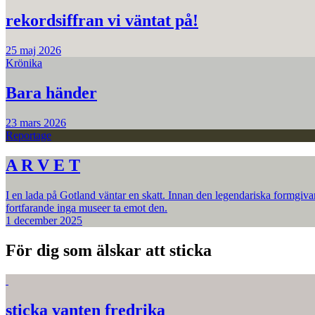
rekordsiffran vi väntat på!
25 maj 2026
Krönika
Bara händer
23 mars 2026
Reportage
A R V E T
I en lada på Gotland väntar en skatt. Innan den legendariska formgiva
fortfarande inga museer ta emot den.
1 december 2025
För dig som älskar att sticka
sticka vanten fredrika