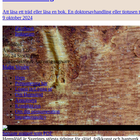
Att läsa ett träd eller läsa en bok. En doktorsavhandling eller tiotuse
9 oktober 2024
Facebook
Instagram
Hemslöjd
Åsögatan 122
116 24 Stockholm
Chefredaktör & Ansvarig utgivare:
Malin Vessby
Hem
Prenumerera här
Logga in/Logga ut
Om Hemslöjd
Annonsera
Kontakta oss
Om din prenumeration
Integritetspolicy
Senaste numret som PDF
Hemslöjd är Sveriges största tidning för slöjd, folkkonst och hant