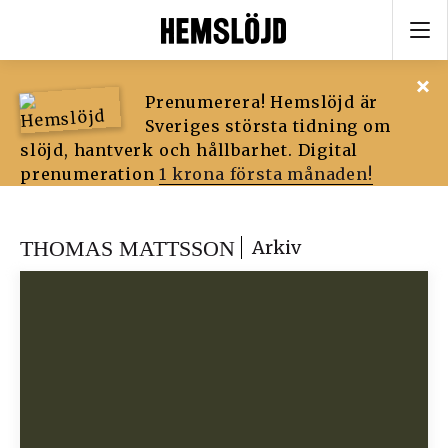
Prenumerera! Hemslöjd är
Sveriges största tidning om
slöjd, hantverk och hållbarhet. Digital
prenumeration
1 krona första månaden!
THOMAS MATTSSON
Arkiv